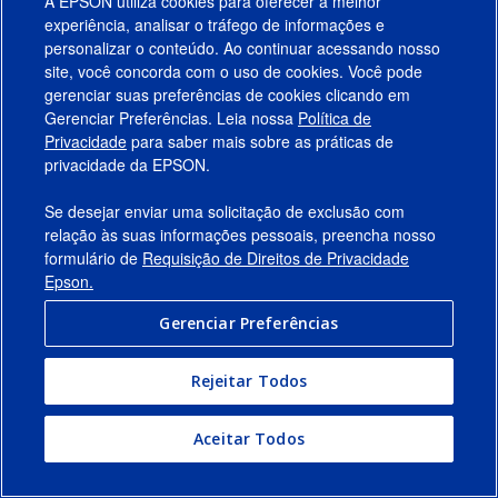
A EPSON utiliza cookies para oferecer a melhor
experiência, analisar o tráfego de informações e
personalizar o conteúdo. Ao continuar acessando nosso
site, você concorda com o uso de cookies. Você pode
gerenciar suas preferências de cookies clicando em
Gerenciar Preferências. Leia nossa
Política de
Produtos
Privacidade
para saber mais sobre as práticas de
privacidade da EPSON.
Suporte
Se desejar enviar uma solicitação de exclusão com
Links Sugeridos
relação às suas informações pessoais, preencha nosso
formulário de
Requisição de Direitos de Privacidade
Empresa
Epson.
Gerenciar Preferências
Conecte-se com a Epson
Rejeitar Todos
© 2026 Epson America, Inc.
Termos de Uso
Gerenciar Preferências
Aceitar Todos
Política de Privacidade
Privacidade de Dados