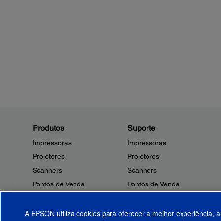
Produtos
Suporte
Impressoras
Impressoras
Projetores
Projetores
Scanners
Scanners
Pontos de Venda
Pontos de Venda
Robôs
Robôs
Microdispositivos
Outros Produtos
A EPSON utiliza cookies para oferecer a melhor experiência, a