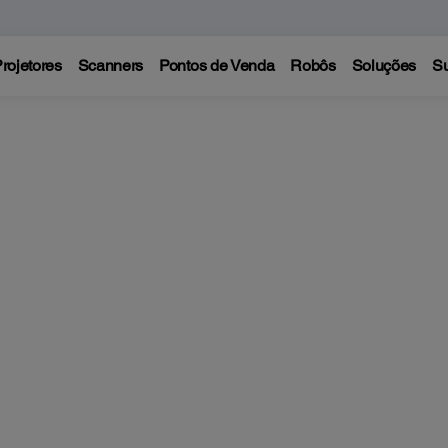
rojetores
Scanners
Pontos de Venda
Robôs
Soluções
Su