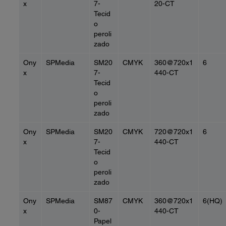
x
7-
20-CT
Tecid
o
peroli
zado
Ony
SPMedia
SM20
CMYK
360@720x1
6
x
7-
440-CT
Tecid
o
peroli
zado
Ony
SPMedia
SM20
CMYK
720@720x1
6
x
7-
440-CT
Tecid
o
peroli
zado
Ony
SPMedia
SM87
CMYK
360@720x1
6(HQ)
x
0-
440-CT
Papel