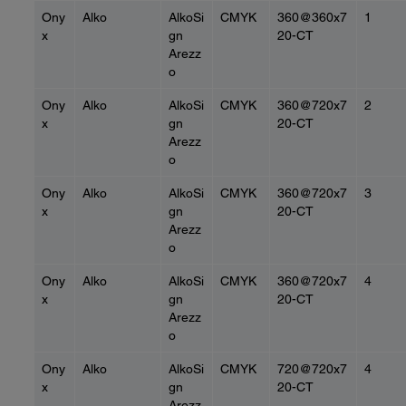
Ony
Alko
AlkoSi
CMYK
360@360x7
1
x
gn
20-CT
Arezz
o
Ony
Alko
AlkoSi
CMYK
360@720x7
2
x
gn
20-CT
Arezz
o
Ony
Alko
AlkoSi
CMYK
360@720x7
3
x
gn
20-CT
Arezz
o
Ony
Alko
AlkoSi
CMYK
360@720x7
4
x
gn
20-CT
Arezz
o
Ony
Alko
AlkoSi
CMYK
720@720x7
4
x
gn
20-CT
Arezz