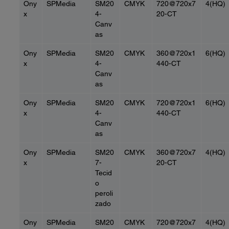
Ony
SPMedia
SM20
CMYK
720@720x7
4(HQ)
x
4-
20-CT
Canv
as
Ony
SPMedia
SM20
CMYK
360@720x1
6(HQ)
x
4-
440-CT
Canv
as
Ony
SPMedia
SM20
CMYK
720@720x1
6(HQ)
x
4-
440-CT
Canv
as
Ony
SPMedia
SM20
CMYK
360@720x7
4(HQ)
x
7-
20-CT
Tecid
o
peroli
zado
Ony
SPMedia
SM20
CMYK
720@720x7
4(HQ)