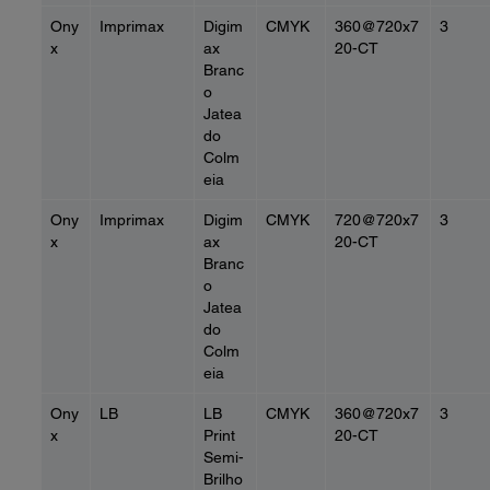
Ony
Imprimax
Digim
CMYK
360@720x7
3
x
ax
20-CT
Branc
o
Jatea
do
Colm
eia
Ony
Imprimax
Digim
CMYK
720@720x7
3
x
ax
20-CT
Branc
o
Jatea
do
Colm
eia
Ony
LB
LB
CMYK
360@720x7
3
x
Print
20-CT
Semi-
Brilho