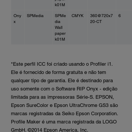
k01M
Ony
SPMedia
SPMe
CMYK
360@720x7
6
x
dia
20-CT
Wall
paper
k01M
*Este perfil ICC foi criado usando o Profiler i1.
Ele é fornecido de forma gratuita e não tem
qualquer tipo de garantia. Ele é destinado para
uso somente com o Software RIP Onyx - edição
limitada para as impressoras Série-S. EPSON,
Epson SureColor e Epson UltraChrome GS3 são
marcas registradas da Seiko Epson Corporation.
Profile Maker é uma marca registrada da LOGO
GmbH. ©2014 Epson America, Inc.