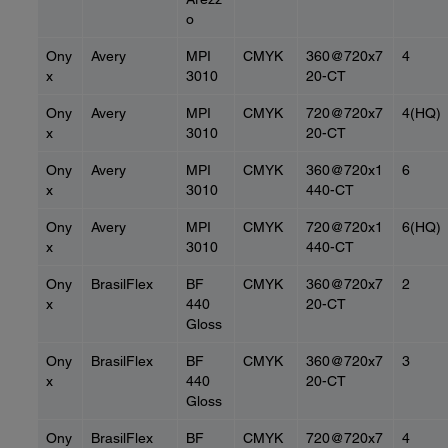
o
Ony
Avery
MPI
CMYK
360@720x7
4
x
3010
20-CT
Ony
Avery
MPI
CMYK
720@720x7
4(HQ)
x
3010
20-CT
Ony
Avery
MPI
CMYK
360@720x1
6
x
3010
440-CT
Ony
Avery
MPI
CMYK
720@720x1
6(HQ)
x
3010
440-CT
Ony
BrasilFlex
BF
CMYK
360@720x7
2
x
440
20-CT
Gloss
Ony
BrasilFlex
BF
CMYK
360@720x7
3
x
440
20-CT
Gloss
Ony
BrasilFlex
BF
CMYK
720@720x7
4