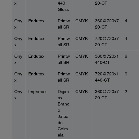
x
440
20-CT
Gloss
Ony
Endutex
Printw
CMYK
360@720x7
4
x
all SR
20-CT
Ony
Endutex
Printw
CMYK
720@720x7
4
x
all SR
20-CT
Ony
Endutex
Printw
CMYK
360@720x1
6
x
all SR
440-CT
Ony
Endutex
Printw
CMYK
720@720x1
6
x
all SR
440-CT
Ony
Imprimax
Digim
CMYK
360@720x7
2
x
ax
20-CT
Branc
o
Jatea
do
Colm
eia