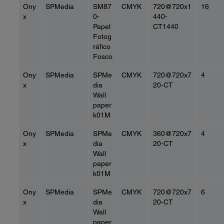
Ony
SPMedia
SM87
CMYK
720@720x1
16
x
0-
440-
Papel
CT1440
Fotog
ráfico
Fosco
Ony
SPMedia
SPMe
CMYK
720@720x7
4
x
dia
20-CT
Wall
paper
k01M
Ony
SPMedia
SPMe
CMYK
360@720x7
4
x
dia
20-CT
Wall
paper
k01M
Ony
SPMedia
SPMe
CMYK
720@720x7
6
x
dia
20-CT
Wall
paper