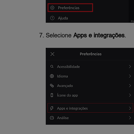
Selecione
Apps e integrações
.