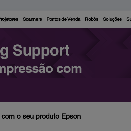
rojetores
Scanners
Pontos de Venda
Robôs
Soluções
Su
ng Support
impressão com
 com o seu produto Epson