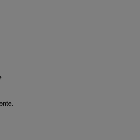
e
ente.