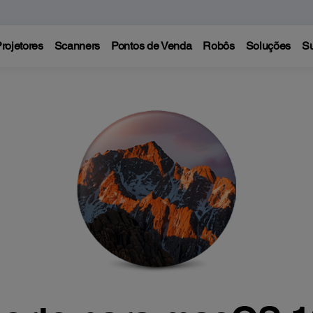
rojetores
Scanners
Pontos de Venda
Robôs
Soluções
Su