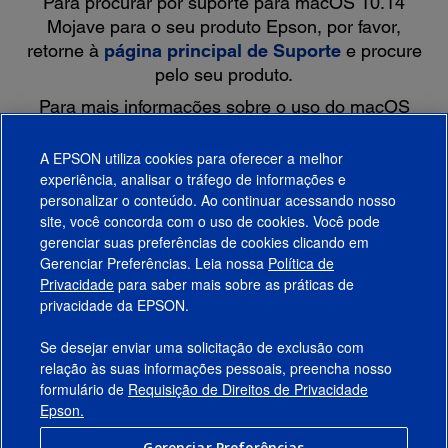
Para procurar por suporte para macOS 10.14
Mojave para o seu produto Epson, por favor,
retorne à
página principal de Suporte
e procure
pelo seu produto.
Para mais informações sobre o uso do macOS
10.14 Mojave com o seu produto Epson, por favor,
consulte as
perguntas mais frequentes sobre o
A EPSON utiliza cookies para oferecer a melhor
macOS 10.14 Mojave
.
experiência, analisar o tráfego de informações e
personalizar o conteúdo. Ao continuar acessando nosso
site, você concorda com o uso de cookies. Você pode
gerenciar suas preferências de cookies clicando em
Gerenciar Preferências. Leia nossa
Política de
Produtos
Privacidade
para saber mais sobre as práticas de
privacidade da EPSON.
Suporte
Se desejar enviar uma solicitação de exclusão com
Links Sugeridos
relação às suas informações pessoais, preencha nosso
formulário de
Requisição de Direitos de Privacidade
Empresa
Epson.
Gerenciar Preferências