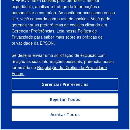
A EPSON utiliza cookies para oferecer a melhor
experiência, analisar o tráfego de informações e
personalizar o conteúdo. Ao continuar acessando nosso
site, você concorda com o uso de cookies. Você pode
gerenciar suas preferências de cookies clicando em
Gerenciar Preferências. Leia nossa
Política de
Produtos
Privacidade
para saber mais sobre as práticas de
privacidade da EPSON.
Suporte
Se desejar enviar uma solicitação de exclusão com
Links Sugeridos
relação às suas informações pessoais, preencha nosso
formulário de
Requisição de Direitos de Privacidade
Empresa
Epson.
Gerenciar Preferências
Conecte-se com a Epson
Rejeitar Todos
© 2026 Epson America, Inc.
Termos de Uso
Gerenciar Preferências
Aceitar Todos
Política de Privacidade
Privacidade de Dados