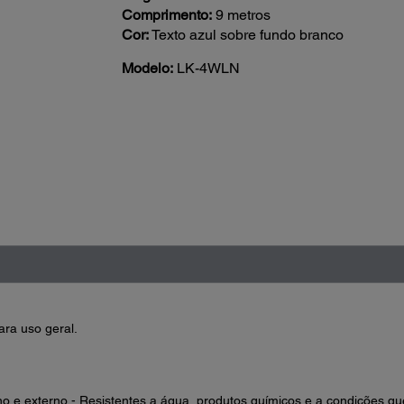
Comprimento:
9 metros
Cor:
Texto azul sobre fundo branco
Modelo:
LK-4WLN
ara uso geral.
o e externo - Resistentes a água, produtos químicos e a condições que