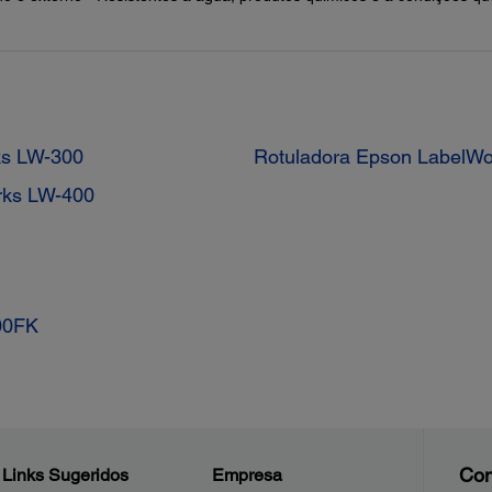
ks LW-300
Rotuladora Epson LabelW
rks LW-400
00FK
Con
Links Sugeridos
Empresa