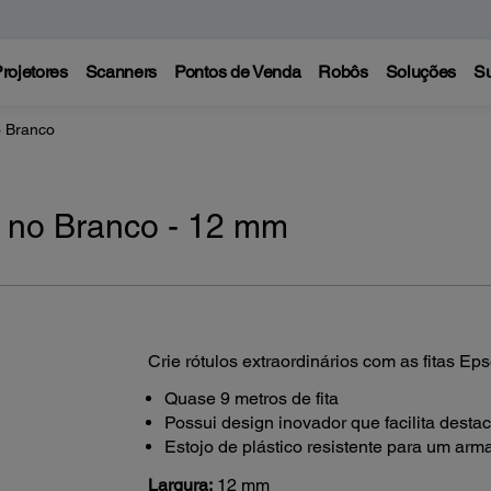
rojetores
Scanners
Pontos de Venda
Robôs
Soluções
Su
o Branco
l no Branco - 12 mm
Crie rótulos extraordinários com as fitas Ep
Quase 9 metros de fita
Possui design inovador que facilita destac
Estojo de plástico resistente para um a
Largura:
12 mm