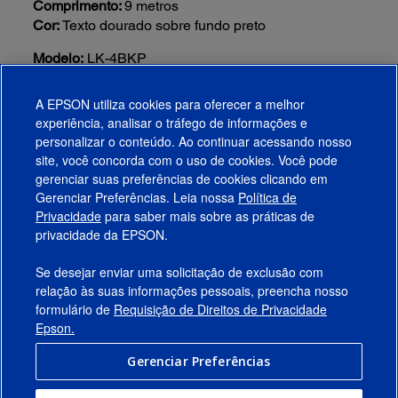
Comprimento:
9 metros
Cor:
Texto dourado sobre fundo preto
Modelo:
LK-4BKP
Visão geral
A EPSON utiliza cookies para oferecer a melhor
experiência, analisar o tráfego de informações e
Funciona Com
personalizar o conteúdo. Ao continuar acessando nosso
site, você concorda com o uso de cookies. Você pode
gerenciar suas preferências de cookies clicando em
Gerenciar Preferências. Leia nossa
Política de
Produtos
Privacidade
para saber mais sobre as práticas de
privacidade da EPSON.
Suporte
Se desejar enviar uma solicitação de exclusão com
Links Sugeridos
relação às suas informações pessoais, preencha nosso
formulário de
Requisição de Direitos de Privacidade
Empresa
Epson.
Gerenciar Preferências
Conecte-se com a Epson