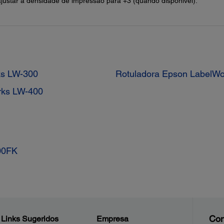
justar a densidade de impressão para +3 (quando disponível).
ks LW-300
Rotuladora Epson LabelW
rks LW-400
00FK
Con
Links Sugeridos
Empresa