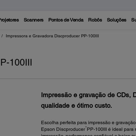
rojetores
Scanners
Pontos de Venda
Robôs
Soluções
Su
Impressora e Gravadora Discproducer PP-100III
P-100III
Impressão e gravação de CDs, D
qualidade e ótimo custo.
Escolha perfeita para impressão e gravação
™
Epson Discproducer
PP-100III é ideal para
impressão, performance confiável e baixo c