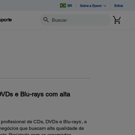
BR
Sobre a Epson
Entrar
porte
Buscar
VDs e Blu-rays com alta
 profissional de CDs, DVDs e Blu-rays
, a
®
 negócios que buscam alta qualidade de
usto. Projetada com as renomadas