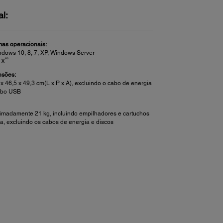
al:
mas operacionais:
dows 10, 8, 7, XP, Windows Server
®3
 X
sões:
 x 46,5 x 49,3 cm(L x P x A), excluindo o cabo de energia
abo USB
imadamente 21 kg, incluindo empilhadores e cartuchos
nta, excluindo os cabos de energia e discos
a:
nho:
s discos padrão de 120 mm