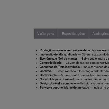
Visão geral
Especificações
Avaliações
Produção simples e sem necessidade de monitoram
Impressão de alta qualidade
— Obtenha textos nítid
Econômica e fácil de manter
— Baixo custo total de
Compatibilidade
— Já vem de fábrica com conectiv
Cartuchos de Tinta Individuais
— Seis cartuchos de a
Confiável
— Braço robótico e tecnologia patenteada
Conveniente
—Acesso frontal que facilita o acesso a
Construída para durar
— Possui um tanque de manute
Design durável e compacto
— Estrutura robusta nu
Serviço e suporte líderes de mercado
— Invista no 