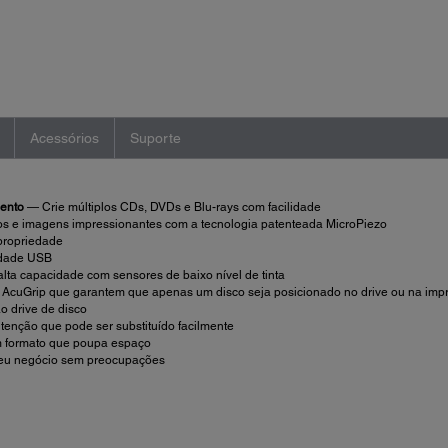
médio
de
avaliação.
Read
a
Review.
Link
abre
na
Acessórios
Suporte
mesma
página.
ento
— Crie múltiplos CDs, DVDs e Blu-rays com facilidade
os e imagens impressionantes com a tecnologia patenteada MicroPiezo
 propriedade
idade USB
lta capacidade com sensores de baixo nível de tinta
 AcuGrip que garantem que apenas um disco seja posicionado no drive ou na imp
o drive de disco
nção que pode ser substituído facilmente
m formato que poupa espaço
seu negócio sem preocupações