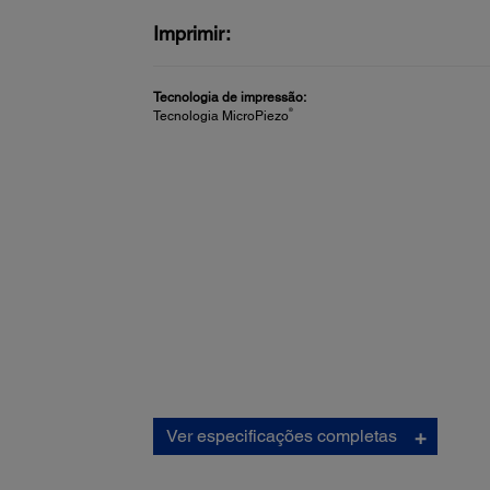
Imprimir:
Tecnologia de impressão:
®
Tecnologia MicroPiezo
Imprimir:
Ver especificações completas
Velocidade de impressão:
Modo de velocidade até 60 discos/hora em 1440 x 72
Modo de qualidade até 40 discos/horas em 1440 x 1