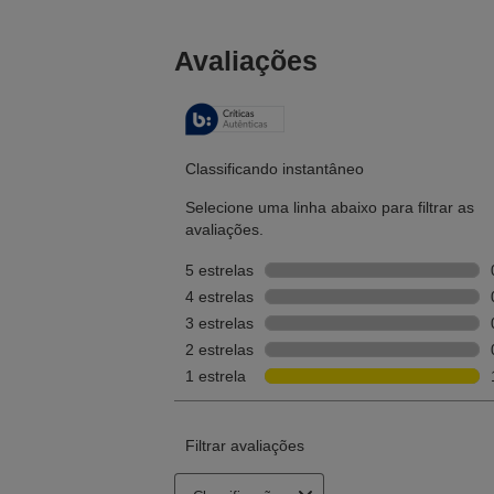
dpi
Velocidade de publicação:
CD: até 30 discos/hora
DVD: até 15 discos/hora
Blu-ray: até 8,5 discos/hora
Modos de publicação:
Modo padrão até 50 CDs / DVDs / Blu-rays sem
monitoramento. Modo Lote até 50 CDs / DVDs / Blu-rays
monitoramento.
Detalhes da Impressora:
Softwares inclusos:
Total Disc Maker
Interfaces:
USB 3.0 (Alta Velocidade)