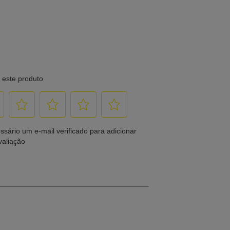
ície:
tível com impressão jato de tinta
 DVD-R, DVD+R, DVD-R DL, DVD+R DL, BD-R, BD-R
 de CD/DVD:
es, inclui Blu-ray
idade de gravação:
: Máxima 40x
D-R, DVD+R: Máxima 12x
D-R DL, DVD+R DL: Máxima 8x
-R: Máxima 8x
-R DL: Máxima 8x