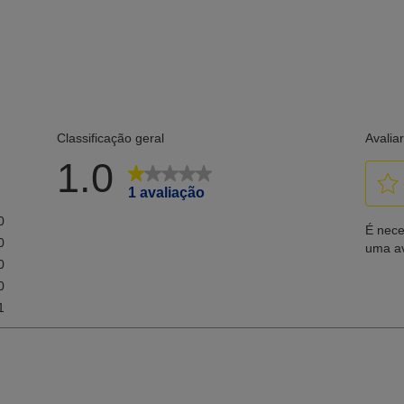
Superf
Compa
Tipo:
CD-R,
DL
Drive
2 driv
 sem
Veloc
CD
DV
DV
BD
BD