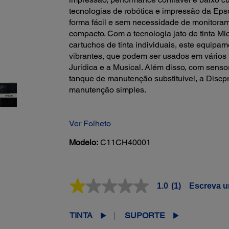
tecnologias de robótica e impressão da Epso
forma fácil e sem necessidade de monitoram
compacto. Com a tecnologia jato de tinta Mi
cartuchos de tinta individuais, este equipam
vibrantes, que podem ser usados em vários 
Jurídica e a Musical. Além disso, com sensor
tanque de manutenção substituível, a Discp
manutenção simples.
Ver Folheto
Modelo:
C11CH40001
1.0
(1)
Escreva u
1.0
de
5
estrelas,
TINTA
SUPORTE
valor