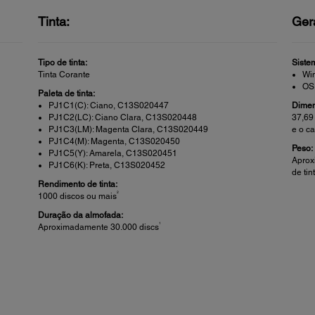
Tinta:
Ger
Tipo de tinta:
Siste
Tinta Corante
Win
OS
Paleta de tinta:
PJ1C1(C): Ciano, C13S020447
Dimen
PJ1C2(LC): Ciano Clara, C13S020448
37,69
PJ1C3(LM): Magenta Clara, C13S020449
e o c
PJ1C4(M): Magenta, C13S020450
Peso:
PJ1C5(Y): Amarela, C13S020451
Aprox
PJ1C6(K): Preta, C13S020452
de ti
Rendimento de tinta:
2
1000 discos ou mais
Duração da almofada:
1
Aproximadamente 30.000 discs
Conectividade:
Mídi
Conectividade padrão:
Tama
0 dpi
USB
Apena
440