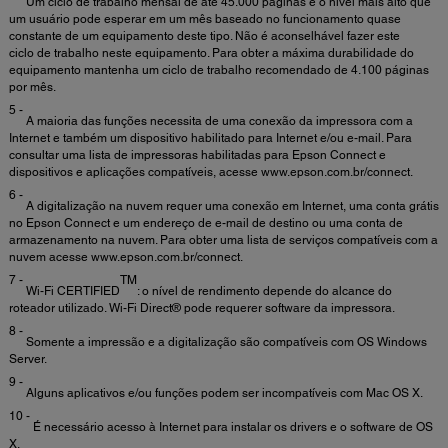
Um ciclo de trabalho mensal de até 45.000 páginas é o nível mais alto que
um usuário pode esperar em um mês baseado no funcionamento quase
constante de um equipamento deste tipo. Não é aconselhável fazer este
ciclo de trabalho neste equipamento. Para obter a máxima durabilidade do
equipamento mantenha um ciclo de trabalho recomendado de 4.100 páginas
por mês.
5 -
A maioria das funções necessita de uma conexão da impressora com a
Internet e também um dispositivo habilitado para Internet e/ou e-mail. Para
consultar uma lista de impressoras habilitadas para Epson Connect e
dispositivos e aplicações compatíveis, acesse www.epson.com.br/connect.
6 -
A digitalização na nuvem requer uma conexão em Internet, uma conta grátis
no Epson Connect e um endereço de e-mail de destino ou uma conta de
armazenamento na nuvem. Para obter uma lista de serviços compatíveis com a
nuvem acesse www.epson.com.br/connect.
7 -
TM
Wi-Fi CERTIFIED
: o nível de rendimento depende do alcance do
roteador utilizado. Wi-Fi Direct® pode requerer software da impressora.
8 -
Somente a impressão e a digitalização são compatíveis com OS Windows
Server.
9 -
Alguns aplicativos e/ou funções podem ser incompatíveis com Mac OS X.
10 -
É necessário acesso à Internet para instalar os drivers e o software de OS
X.