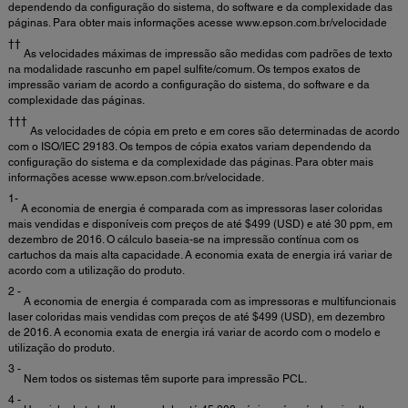
dependendo da configuração do sistema, do software e da complexidade das
páginas. Para obter mais informações acesse www.epson.com.br/velocidade
††
As velocidades máximas de impressão são medidas com padrões de texto
na modalidade rascunho em papel sulfite/comum. Os tempos exatos de
impressão variam de acordo a configuração do sistema, do software e da
complexidade das páginas.
†††
As velocidades de cópia em preto e em cores são determinadas de acordo
com o ISO/IEC 29183. Os tempos de cópia exatos variam dependendo da
configuração do sistema e da complexidade das páginas. Para obter mais
informações acesse www.epson.com.br/velocidade.
1-
A economia de energia é comparada com as impressoras laser coloridas
mais vendidas e disponíveis com preços de até $499 (USD) e até 30 ppm, em
dezembro de 2016. O cálculo baseia-se na impressão contínua com os
cartuchos da mais alta capacidade. A economia exata de energia irá variar de
acordo com a utilização do produto.
2 -
A economia de energia é comparada com as impressoras e multifuncionais
laser coloridas mais vendidas com preços de até $499 (USD), em dezembro
de 2016. A economia exata de energia irá variar de acordo com o modelo e
utilização do produto.
3 -
Nem todos os sistemas têm suporte para impressão PCL.
4 -