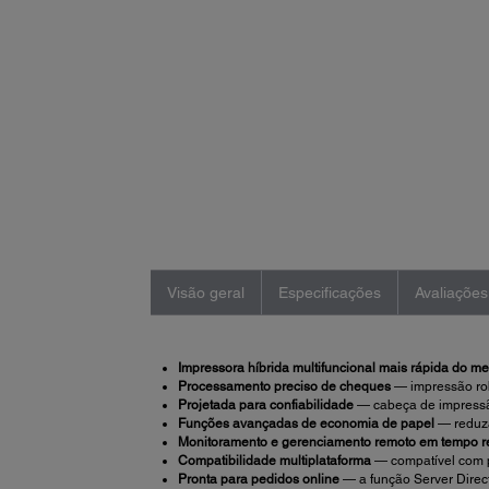
Visão geral
Especificações
Avaliações
Impressora híbrida multifuncional mais rápida do m
Processamento preciso de cheques
— impressão rob
Projetada para confiabilidade
— cabeça de impressão 
Funções avançadas de economia de papel
— reduza
Monitoramento e gerenciamento remoto em tempo r
Compatibilidade multiplataforma
— compatível com pl
Pronta para pedidos online
— a função Server Direc