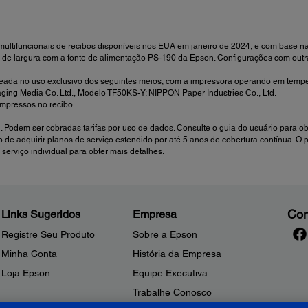
ltifuncionais de recibos disponíveis nos EUA em janeiro de 2024, e com base nas
 de largura com a fonte de alimentação PS-190 da Epson. Configurações com outr
aseada no uso exclusivo dos seguintes meios, com a impressora operando em tem
ging Media Co. Ltd., Modelo TF50KS-Y: NIPPON Paper Industries Co., Ltd.
impressos no recibo.
 Podem ser cobradas tarifas por uso de dados. Consulte o guia do usuário para ob
 de adquirir planos de serviço estendido por até 5 anos de cobertura contínua. O 
serviço individual para obter mais detalhes.
Con
Links Sugeridos
Empresa
Registre Seu Produto
Sobre a Epson
Minha Conta
História da Empresa
Loja Epson
Equipe Executiva
Trabalhe Conosco