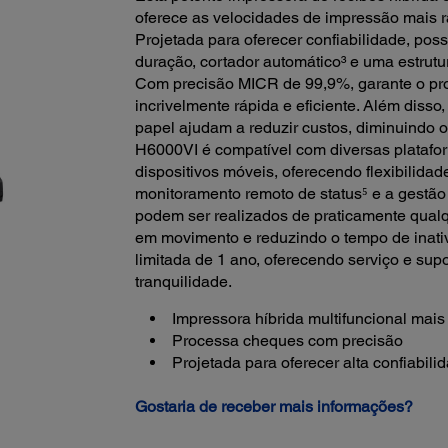
oferece as velocidades de impressão mais r
Projetada para oferecer confiabilidade, po
duração, cortador automático³ e uma estrutur
Com precisão MICR de 99,9%, garante o p
incrivelmente rápida e eficiente. Além dis
papel ajudam a reduzir custos, diminuindo 
H6000VI é compatível com diversas platafor
dispositivos móveis, oferecendo flexibilida
monitoramento remoto de status⁵ e a gestão
podem ser realizados de praticamente qualqu
em movimento e reduzindo o tempo de inati
limitada de 1 ano, oferecendo serviço e sup
tranquilidade.
Impressora híbrida multifuncional mai
Processa cheques com precisão
Projetada para oferecer alta confiabili
Gostaria de receber mais informações?