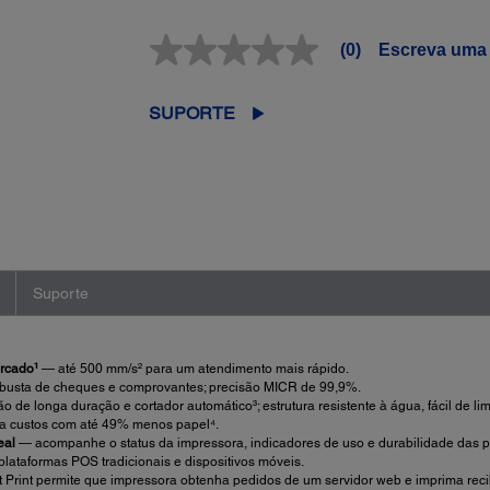
(0)
Escreva uma 
Sem
valor
classificatório
Link
SUPORTE
abre
na
mesma
página.
Suporte
ercado¹
— até 500 mm/s² para um atendimento mais rápido.
usta de cheques e comprovantes; precisão MICR de 99,9%.
de longa duração e cortador automático³; estrutura resistente à água, fácil de lim
 custos com até 49% menos papel⁴.
eal
— acompanhe o status da impressora, indicadores de uso e durabilidade das 
ataformas POS tradicionais e dispositivos móveis.
t Print permite que impressora obtenha pedidos de um servidor web e imprima rec