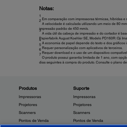
Notas:
1
Em comparação com impressoras térmicas, híbridas e mu
2
A velocidade é calculada utilizando um meio de 80 mm
impressão padrão de 450 mm/s.
3
A vida útil da cabeça de impressão e do cortador é b
Papierfabrik August Koehler SE, Modelo PD160R: Oji Ima
4
A economia de papel depende do texto e dos gráficos 
5
Requer personalização com aplicativos de terceiros.
6
Requer download e o uso de um dispositivo compatível.
7
O produto possui garantia limitada de 1 ano, com opção
dias seguintes à compra do produto. Consulte o plano de 
Produtos
Suporte
Impressoras
Impressoras
Projetores
Projetores
Scanners
Scanners
Pontos de Venda
Pontos de Venda