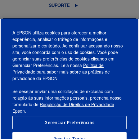
SUPORTE
Página 1 de 1
Mostrando 1-23 de 23
A EPSON utiliza cookies para oferecer a melhor
experiência, analisar o tráfego de informações e
Filtrar
Organizar por:
personalizar o conteúdo. Ao continuar acessando nosso
site, você concorda com o uso de cookies. Você pode
gerenciar suas preferências de cookies clicando em
Gerenciar Preferências. Leia nossa
Política de
Produtos
Privacidade
para saber mais sobre as práticas de
privacidade da EPSON.
Suporte
Se desejar enviar uma solicitação de exclusão com
Links Sugeridos
relação às suas informações pessoais, preencha nosso
formulário de
Requisição de Direitos de Privacidade
Empresa
Epson.
Gerenciar Preferências
Conecte-se com a Epson
Rejeitar Todos