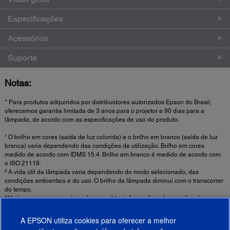
Especificações
Acessórios
Suporte
Notas:
* Para produtos adquiridos por distribuidores autorizados Epson do Brasil,
oferecemos garantia limitada de 3 anos para o projetor e 90 dias para a
lâmpada, de acordo com as especificações de uso do produto.
¹ O brilho em cores (saída de luz colorida) e o brilho em branco (saída de luz
branca) varia dependendo das condições de utilização. Brilho em cores
medido de acordo com IDMS 15.4. Brilho em branco é medido de acordo com
o ISO 21118.
² A vida útil da lâmpada varia dependendo do modo selecionado, das
condições ambientais e do uso. O brilho da lâmpada diminui com o transcorrer
do tempo.
³ Visite www.epson.com/recycle para obter informação sobre opções de
reciclagem convenientes e razoáveis.
A EPSON utiliza cookies para oferecer a melhor