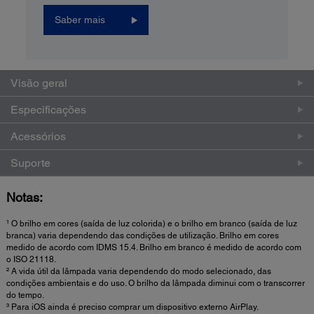
Saber mais
Visão geral
Especificações
Acessórios
Suporte
Notas:
¹ O brilho em cores (saída de luz colorida) e o brilho em branco (saída de luz
branca) varia dependendo das condições de utilização. Brilho em cores
medido de acordo com IDMS 15.4. Brilho em branco é medido de acordo com
o ISO 21118.
² A vida útil da lâmpada varia dependendo do modo selecionado, das
condições ambientais e do uso. O brilho da lâmpada diminui com o transcorrer
do tempo.
³ Para iOS ainda é preciso comprar um dispositivo externo AirPlay.