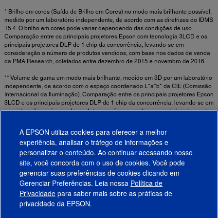
* Brilho em cores (Saída de Brilho em Cores) no modo mais brilhante possível,
medido por um laboratório independente, de acordo com as diretrizes do IDMS
15.4. O brilho em cores pode variar dependendo das condições de uso.
Comparação entre os principais projetores Epson com tecnologia 3LCD e os
principais projetores DLP de 1 chip da concorrência, levando-se em
consideração o número de produtos vendidos, com base nos dados de venda
da PMA Research, coletados entre dezembro de 2015 e novembro de 2016.
** Volume de gama em modo mais brilhante, medido em 3D por um laboratório
independente, de acordo com o espaço coordenado L*a*b* da CIE (Comissão
Internacional da Iluminação). Comparação entre os principais projetores Epson
3LCD e os principais projetores DLP de 1 chip da concorrência, levando-se em
consideração o número de produtos vendidos, com base nos dados de venda
da PMA Reseach, coletados entre dezembro de 2015 e novembro de 2016.
A EPSON utiliza cookies para oferecer a melhor
experiência, analisar o tráfego de informações e
Informações de Segurança Importantes Sobre Ambientes de Uso de Projetores
personalizar o conteúdo. Ao continuar acessando nosso
Fixos ►
site, você concorda com o uso de cookies. Você pode
gerenciar suas preferências de cookies clicando em
Gerenciar Preferências. Leia nossa
Política de
Produtos
Privacidade
para saber mais sobre as práticas de
privacidade da EPSON.
Suporte