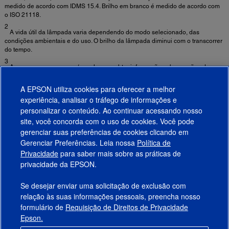
medido de acordo com IDMS 15.4. Brilho em branco é medido de acordo com
o ISO 21118.
2
A vida útil da lâmpada varia dependendo do modo selecionado, das
condições ambientais e do uso. O brilho da lâmpada diminui com o transcorrer
do tempo.
3
Acesse www.epson.com/recycle para obter informação sobre opções de
reciclagem convenientes e razoáveis.
A EPSON utiliza cookies para oferecer a melhor
experiência, analisar o tráfego de informações e
Informações de Segurança Importantes Sobre Ambientes de Uso de Projetores
personalizar o conteúdo. Ao continuar acessando nosso
Fixos ►
site, você concorda com o uso de cookies. Você pode
gerenciar suas preferências de cookies clicando em
Gerenciar Preferências. Leia nossa
Política de
Produtos
Privacidade
para saber mais sobre as práticas de
privacidade da EPSON.
Suporte
Se desejar enviar uma solicitação de exclusão com
Links Sugeridos
relação às suas informações pessoais, preencha nosso
formulário de
Requisição de Direitos de Privacidade
Empresa
Epson.