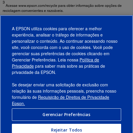
3
Acesse www.epson.com/recycle para obter informação sobre opções de
reciclagem convenientes e razoáveis.
4
Exceto para o modelo 1780W.
A EPSON utiliza cookies para oferecer a melhor
experiência, analisar o tráfego de informações e
Informações de Segurança Importantes Sobre Ambientes de Uso de Projetores
personalizar o conteúdo. Ao continuar acessando nosso
Fixos ►
site, você concorda com o uso de cookies. Você pode
gerenciar suas preferências de cookies clicando em
Gerenciar Preferências. Leia nossa
Política de
Produtos
Privacidade
para saber mais sobre as práticas de
privacidade da EPSON.
Suporte
Se desejar enviar uma solicitação de exclusão com
Links Sugeridos
relação às suas informações pessoais, preencha nosso
formulário de
Requisição de Direitos de Privacidade
Empresa
Epson.
Gerenciar Preferências
Conecte-se com a Epson
Rejeitar Todos