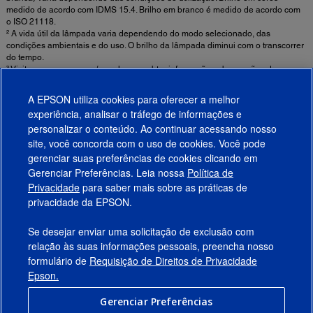
medido de acordo com IDMS 15.4. Brilho em branco é medido de acordo com
o ISO 21118.
² A vida útil da lâmpada varia dependendo do modo selecionado, das
condições ambientais e do uso. O brilho da lâmpada diminui com o transcorrer
do tempo.
³ Visite www.epson.com/recycle para obter informação sobre opções de
reciclagem convenientes e razoáveis.
A EPSON utiliza cookies para oferecer a melhor
experiência, analisar o tráfego de informações e
Informações de Segurança Importantes Sobre Ambientes de Uso de Projetores
personalizar o conteúdo. Ao continuar acessando nosso
Fixos ►
site, você concorda com o uso de cookies. Você pode
gerenciar suas preferências de cookies clicando em
Gerenciar Preferências. Leia nossa
Política de
Produtos
Privacidade
para saber mais sobre as práticas de
privacidade da EPSON.
Suporte
Se desejar enviar uma solicitação de exclusão com
Links Sugeridos
relação às suas informações pessoais, preencha nosso
formulário de
Requisição de Direitos de Privacidade
Empresa
Epson.
Gerenciar Preferências
Conecte-se com a Epson