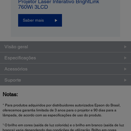
Projetor Laser Interativo BrightLink
760Wi 3LCD
Saber mais
Visão geral
Especificações
Acessórios
Suporte
Notas:
* Para produtos adquiridos por distribuidores autorizados Epson do Brasil,
oferecemos garantia limitada de 3 anos para o projetor e 90 dias para a
lâmpada, de acordo com as especificações de uso do produto.
¹ O brilho em cores (saída de luz colorida) e o brilho em branco (saída de luz
branca) varia dependendo das condições de utilização. Brilho em cores