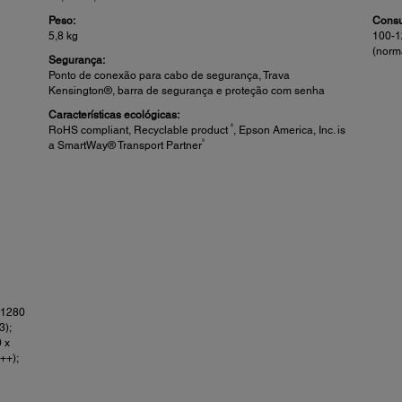
Peso:
Consu
5,8 kg
100-1
(norm
Segurança:
Ponto de conexão para cabo de segurança, Trava
Kensington®, barra de segurança e proteção com senha
Características ecológicas:
8
RoHS compliant, Recyclable product
, Epson America, Inc. is
9
a SmartWay® Transport Partner
 1280
3);
 x
++);