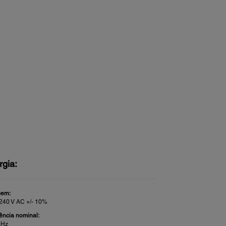
rgia:
gem:
 240 V AC +/- 10%
ência nominal:
 Hz