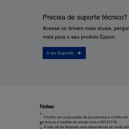
Precisa de suporte técnico?
Acesse os drivers mais atuais, pergu
mais para o seu produto Epson.
Ir ao Suporte
Notas:
1-
O brilho em cores (saída de luz colorida) e o brilho 
em branco é medido de acordo com o ISO 21118.
2-
A vida útil da lâmpada varia dependendo do modo sele
3-