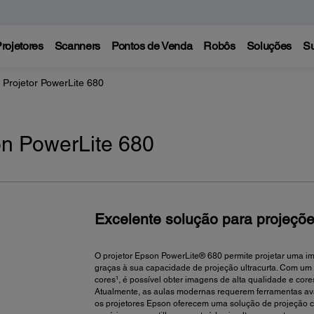
rojetores
Scanners
Pontos de Venda
Robôs
Soluções
Su
Projetor PowerLite 680
on PowerLite 680
Excelente solução para projeçõ
O projetor Epson PowerLite® 680 permite projetar uma im
graças à sua capacidade de projeção ultracurta. Com um
cores¹, é possível obter imagens de alta qualidade e cor
Atualmente, as aulas modernas requerem ferramentas av
os projetores Epson oferecem uma solução de projeção c