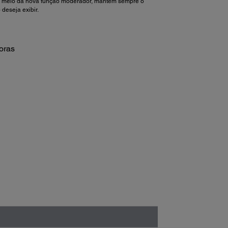
or meio da nova função moderador, mantém sempre o
 deseja exibir.
oras