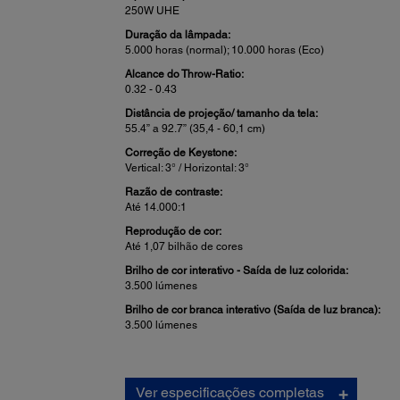
250W UHE
Duração da lâmpada:
5.000 horas (normal); 10.000 horas (Eco)
Alcance do Throw-Ratio:
0.32 - 0.43
Distância de projeção/ tamanho da tela:
55.4” a 92.7” (35,4 - 60,1 cm)
Correção de Keystone:
Vertical: 3° / Horizontal: 3°
Razão de contraste:
Até 14.000:1
Reprodução de cor:
Até 1,07 bilhão de cores
Brilho de cor interativo - Saída de luz colorida:
3.500 lúmenes
Brilho de cor branca interativo (Saída de luz branca):
3.500 lúmenes
Lente de projeção:
Ver especificações completas