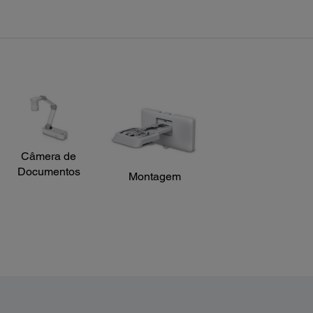
Conectividade padrão:
Caract
Entrada do computador: x 2 D-sub 15pin
Sourc
Vídeo RCA: x 1
Aspec
HDMI: x 3 (HDMI 1/MHL)
Page 
Saída Monitor: x 1 D-sub 15pin compartilhado com
Scree
computador 2
Distâ
Entrada Áudio Stereo mini: x 3
Front 
Saída Áudio Stereo mini: x 1
RS-232C: x 1 D-sub 9pin
USB Tipo A: x 1 (Memória USB, Firmware, Copiar OSD)
USB Tipo B: x 1 (Display USB, Mouse, Controle)
LAN - RJ45: x 1
Wireless: x 1 USB Tipo A (Opcional)
Câmera de
Documentos
Montagem
Detalhes do Projetor:
Desempenho do monitor:
NTSC: 480 lines
PAL: 576 lines
(Depends on observation of the multi burst pattern)
Modos de cor:
Dinámico, Presentación, Cine, sRGB, Pizarra negra