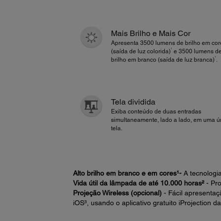
Mais Brilho e Mais Cor
Apresenta 3500 lumens de brilho em cor
1
(saída de luz colorida)
e 3500 lumens d
1
brilho em branco (saída de luz branca)
.
Tela dividida
Exiba conteúdo de duas entradas
simultaneamente, lado a lado, em uma ú
tela.
Alto brilho em branco e em cores¹-
A tecnologi
Vida útil da lâmpada de até 10.000 horas²
- Pr
Projeção Wireless (opcional)
- Fácil apresentaç
iOS³, usando o aplicativo gratuito iProjection d