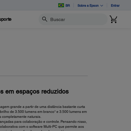
BR
Sobre a Epson
Entrar
porte
Buscar
es em espaços reduzidos
agem grande a partir de uma distância bastante curta
 brilho de 3.500 lumens em branco¹ e 3.500 lumens em
es completamente naturais.
ançadas para colaboração e controle. Pensando nisso,
olaborativa com o software Multi-PC que permite aos