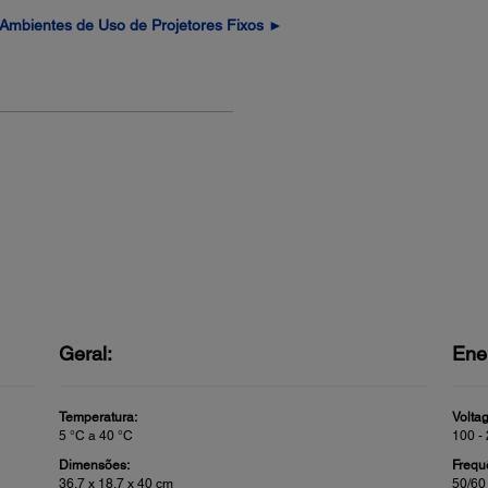
Ambientes de Uso de Projetores Fixos ►
Geral:
Ene
Temperatura:
Volta
5 °C a 40 °C
100 -
Dimensões:
Frequ
36,7 x 18,7 x 40 cm
50/60