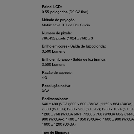
Painel LCD:
0.55-polegadas (D9,C2 fine)
Método de projeção:
Matriz ativa TFT de Poli Silício
Número de pixels:
786.432 pixels (1024 x 768) x 3
Brilho em cores - Saída de luz colorida:
3.500 Lumens
Brilho em branco - Saída de luz branca:
3.500 Lumens
Razão de aspecto:
4:3
Resolução nativa:
XGA
Redimensionar:
640 x 480 (VGA); 800 x 600 (SVGA); 1152 x 864 (SXGA);
x 800 (WXGA); 1280 x 960 (SXGA2); 1280 x 1024 (SXGA
1280 x 768 (WXGA 60-1); 1366 x 768 (WXGA 60-2); 1440
900 (WXGA+); 1400 x 1050 (SXGA+); 1600 x 900 (WXGA
1600 x 1200 (UXGA)
Tipo de lâmpada: