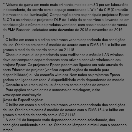
** Volume de gama em modo mais brilhante, medido em 3D por um laboratório
independente, de acordo com o espaço coordenado L*a*b* da CIE (Comissão
Internacional da Iluminação). Comparação entre os principais projetores Epson
3LCD e os principais projetores DLP de 1 chip da concorrência, levando-se em
consideração o número de produtos vendidos, com base nos dados de venda
da PMA Reseach, coletados entre dezembro de 2015 e novembro de 2016.
1
O brilho em cores e o brilho em branco variam dependendo das condições
de uso. O brilhoe em cores é medido de acordo com o IDMS 15.4; o brilho em
branco é medido de acordo com o Iso 21118.
2
Cheque o manual do proprietário para verificar se o módulo LAN wireless
deve ser comprado separadamente para ativar a conexão wireless do seu
projetor Epson. Os projetores Epson podem ser ligados em rede através da
porta Ethernet do projetor (verificar especificações do modelo para
disponibilidade) ou via conexão wireless. Nem todos os projetores Epson
podem ser ligados em rede. A disponibilidade varia dependendo do modelo.
3
Consulte o seu manual do usuário para combinações de entrada.
4
Para opções convenientes e sensatas de reciclagem, visite
www.epson.com/recycle
Notas de Especificações:
1
O brilho em cores e o brilho em branco variam dependendo das condições
de uso. O brilho em cores é medido de acordo com a IDMS 15.4; o brilho em
branco é medido de acordo com o ISO 21118.
2
A vida útil da lâmpada varia dependendo do modo selecionado, das
condições ambientais e de uso. O brilho da lâmpada diminui com o passar do
tempo.