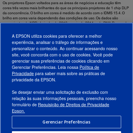
Os projetores Epson voltados para as áreas de negócios e educação têm
cores três vezes mais brilhantes do que os principais projetores de 1 chip DLP
da concorrência. O brilho em cores é medido de acordo com o IDMS 15.4. O
brilho em cores varia dependendo das condições de uso. Os dados são
provenientes da NPD, de junho de 2013 a maio de 2014, e da PMA Research,
do 1º ao 3º trimestres de 2013.
A EPSON utiliza cookies para oferecer a melhor
experiência, analisar o tráfego de informações e
Informações de Segurança Importantes Sobre Ambientes de Uso de Projetores
personalizar o conteúdo. Ao continuar acessando nosso
Fixos ►
site, você concorda com o uso de cookies. Você pode
gerenciar suas preferências de cookies clicando em
Gerenciar Preferências. Leia nossa
Política de
Produtos
Privacidade
para saber mais sobre as práticas de
privacidade da EPSON.
Suporte
Se desejar enviar uma solicitação de exclusão com
Links Sugeridos
relação às suas informações pessoais, preencha nosso
formulário de
Requisição de Direitos de Privacidade
Empresa
Epson.
Gerenciar Preferências
Conecte-se com a Epson