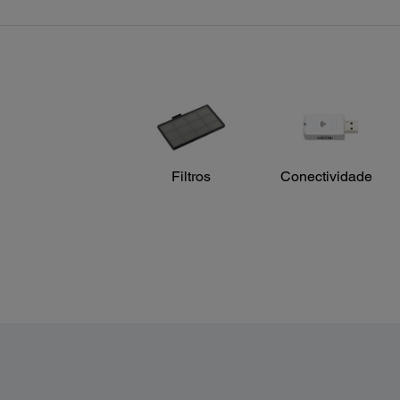
Número F:
1.49 – 1.72
Tamanho da tela:
30" a 300" (0,89 m - 10,95 m)
Distância Focal:
16.9 – 20.28 mm
Razão de zoom:
Zoom Digital 1.0 – 1.2
Filtros
Conectividade
Tampa da lente:
Slide lens shutter
Detalhes do Projetor:
Desempenho do monitor:
NTSC: 480 lines
PAL: 576 lines
(Depends on observation of the multi-burst pattern)
Sinal de entrada:
NTSC / NTSC4.43 / PAL / M-PAL / N-PAL / PAL60 / SEC
Interfaces: