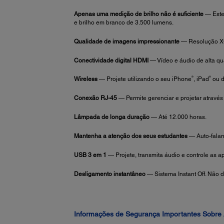
Apenas uma medição de brilho não é suficiente
— Este 
e brilho em branco de 3.500 lumens.
Qualidade de imagens impressionante
— Resolução XGA
Conectividade digital HDMI
— Vídeo e áudio de alta q
®
®
Wireless
— Projete utilizando o seu iPhone
, iPad
ou d
Conexão RJ-45
— Permite gerenciar e projetar através
Lâmpada de longa duração
— Até 12.000 horas.
Mantenha a atenção dos seus estudantes
— Auto-falan
USB 3 em 1
— Projete, transmita áudio e controle as 
Desligamento instantâneo
— Sistema Instant Off. Não
Informações de Segurança Importantes Sobre 