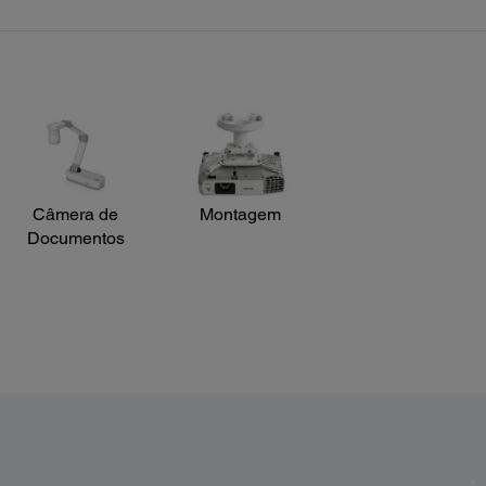
Volume
Dimen
Distância de operação:
11.8" 
19.7' (6 m)
Ângulo de operação:
Right / Left: ±30 degrees
Upper / Lower: ±15 degrees
Câmera de
Montagem
Documentos
AM