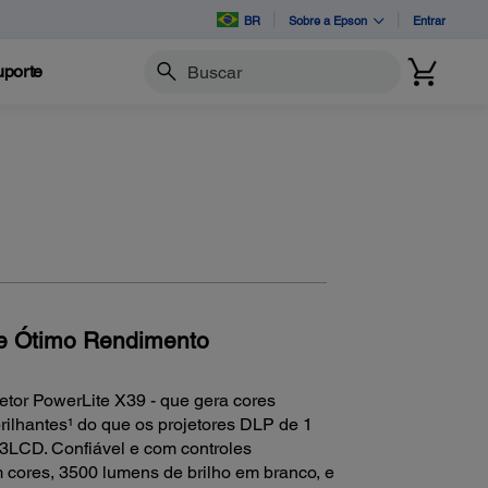
BR
Sobre a Epson
Entrar
porte
Buscar
 e Ótimo Rendimento
tor PowerLite X39 - que gera cores
rilhantes¹ do que os projetores DLP de 1
 3LCD. Confiável e com controles
 cores, 3500 lumens de brilho em branco, e