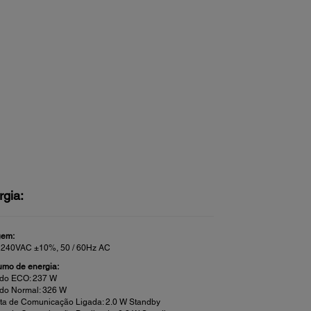
rgia:
gem:
 240VAC ±10%, 50 / 60Hz AC
mo de energia:
do ECO: 237 W
do Normal: 326 W
rta de Comunicação Ligada: 2.0 W Standby