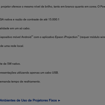
projetor oferece o mesmo nível de brilho, tanto em branco quanto em cores. O Po
 nativa e razão de contraste de até 15.000:1
ualidade em um só cabo.
TM
TM
ispositivo móvel Android
com o aplicativo Epson iProjection
(requer módulo wire
 de uma rede local.
te de 5W nativo.
apresentações utilizando apenas um cabo USB.
 demanda tempo de resfriamento.
Ambientes de Uso de Projetores Fixos ►