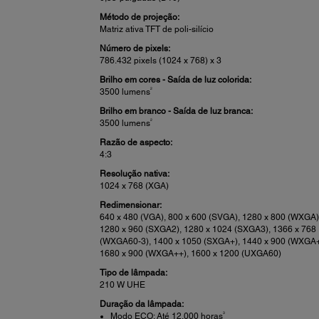
Método de projeção:
Matriz ativa TFT de poli-silício
Número de pixels:
786.432 pixels (1024 x 768) x 3
Brilho em cores - Saída de luz colorida:
2
3500 lumens
Brilho em branco - Saída de luz branca:
2
3500 lumens
Razão de aspecto:
4:3
Resolução nativa:
1024 x 768 (XGA)
Redimensionar:
640 x 480 (VGA), 800 x 600 (SVGA), 1280 x 800 (WXGA)
1280 x 960 (SXGA2), 1280 x 1024 (SXGA3), 1366 x 768
(WXGA60-3), 1400 x 1050 (SXGA+), 1440 x 900 (WXGA+
1680 x 900 (WXGA++), 1600 x 1200 (UXGA60)
Tipo de lâmpada:
210 W UHE
Duração da lâmpada:
3
Modo ECO: Até 12.000 horas