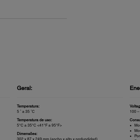
Geral:
Ene
Temperatura:
Volta
5 ˚ a 35 ˚C
100 –
Temperatura de uso:
Consu
5°C a 35°C <41°F a 95°F>
Mo
Mo
Dimensões:
Po
302 x 87 x 249 mm (ancho x alto x profundidad)