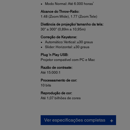
3
Modo Normal: Até 6.000 horas
Alcance do Throw-Ratio:
1.48 (Zoom:Wide), 1.77 (Zoom:Tele)
Distância de projeção/ tamanho da tela:
30" a 300" (0,89m a 10,95m)
Correção de Keystone:
Automático: Vertical: ±30 graus
Slider: Horizontal: ±30 graus
Plug 'n Play USB:
Projetor compatível com PC e Mac
Razão de contraste:
Até 15:000:1
Processamento de cor:
10 bits
Reprodução de cor:
Até 1,07 bilhões de cores
Lente de projeção:
Ver especificações completas
Tipo:
Foco Manual