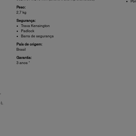
Po
Peso:
2,7 kg
Segurança:
Trava Kensington
Padlock
Barra de segurança
País de origem:
Brasil
Garantia:
3 anos *
,
),