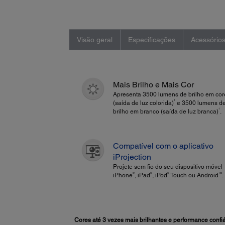
Visão geral
Especificações
Acessório
Mais Brilho e Mais Cor
Apresenta 3500 lumens de brilho em cor
1
(saída de luz colorida)
e 3500 lumens d
1
brilho em branco (saída de luz branca)
.
Compatível com o aplicativo
iProjection
Projete sem fio do seu dispositivo móvel
®
®
®
TM
iPhone
, iPad
, iPod
Touch ou Android
.
Cores até 3 vezes mais brilhantes e performance confi