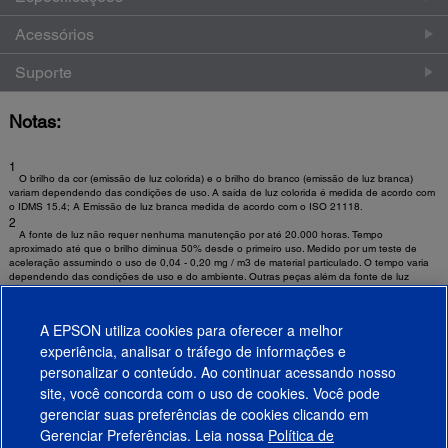
Acessórios
Suporte
Notas:
1
O brilho da cor (emissão de luz colorida) e o brilho do branco (emissão de luz branca)
variam dependendo das condições de uso. A saída de luz colorida é medida de acordo com
o IDMS 15.4; A Emissão de luz branca medida de acordo com o ISO 21118.
2
A fonte de luz não requer nenhuma manutenção por até 20.000 horas. Tempo
aproximado até que o brilho diminua 50% desde o primeiro uso. Medido por um teste de
aceleração assumindo o uso de 0,04 - 0,20 mg / m3 de material particulado. O tempo varia
dependendo das condições de uso e do ambiente. Outras peças além da fonte de luz
podem precisar ser substituídas em um período mais curto.
3
A função de tela dividida requer controle remoto. Consulte o manual do usuário para obter
A EPSON utiliza cookies para oferecer a melhor
as combinações de entrada.
experiência, analisar o tráfego de informações e
4
Para download é necessário ter conexão com a Internet. Uma taxa de dados pode ser
personalizar o conteúdo. Ao continuar acessando nosso
aplicada.
site, você concorda com o uso de cookies. Você pode
gerenciar suas preferências de cookies clicando em
Gerenciar Preferências. Leia nossa
Política de
Produtos