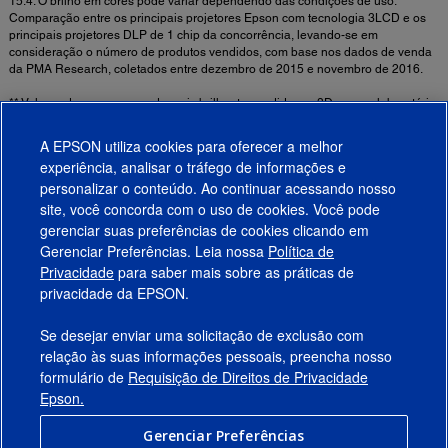
15.4. O brilho em cores pode variar dependendo das condições de uso.
Comparação entre os principais projetores Epson com tecnologia 3LCD e os
principais projetores DLP de 1 chip da concorrência, levando-se em
consideração o número de produtos vendidos, com base nos dados de venda
da PMA Research, coletados entre dezembro de 2015 e novembro de 2016.
** Volume de gama em modo mais brilhante, medido em 3D por um laboratório
independente, de acordo com o espaço coordenado L*a*b* da CIE (Comissão
Internacional da Iluminação). Comparação entre os principais projetores Epson
A EPSON utiliza cookies para oferecer a melhor
3LCD e os principais projetores DLP de 1 chip da concorrência, levando-se em
experiência, analisar o tráfego de informações e
consideração o número de produtos vendidos, com base nos dados de venda
personalizar o conteúdo. Ao continuar acessando nosso
da PMA Reseach, coletados entre dezembro de 2015 e novembro de 2016.
site, você concorda com o uso de cookies. Você pode
gerenciar suas preferências de cookies clicando em
Gerenciar Preferências. Leia nossa
Política de
Produtos
Privacidade
para saber mais sobre as práticas de
privacidade da EPSON.
Suporte
Se desejar enviar uma solicitação de exclusão com
Links Sugeridos
relação às suas informações pessoais, preencha nosso
formulário de
Requisição de Direitos de Privacidade
Empresa
Epson.
Gerenciar Preferências
Conecte-se com a Epson