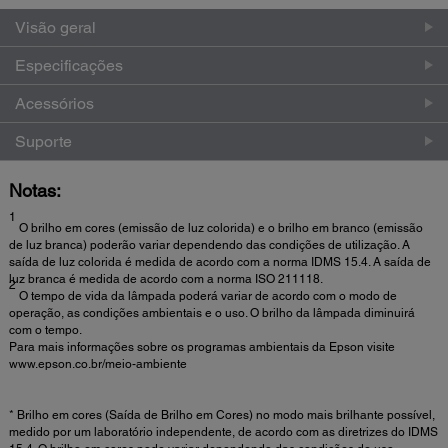
Visão geral
Especificações
Acessórios
Suporte
Notas:
1
O brilho em cores (emissão de luz colorida) e o brilho em branco (emissão
de luz branca) poderão variar dependendo das condições de utilização. A
saída de luz colorida é medida de acordo com a norma IDMS 15.4. A saída de
luz branca é medida de acordo com a norma ISO 211118.
2
O tempo de vida da lâmpada poderá variar de acordo com o modo de
operação, as condições ambientais e o uso. O brilho da lâmpada diminuirá
com o tempo.
Para mais informações sobre os programas ambientais da Epson visite
www.epson.co.br/meio-ambiente
* Brilho em cores (Saída de Brilho em Cores) no modo mais brilhante possível,
medido por um laboratório independente, de acordo com as diretrizes do IDMS