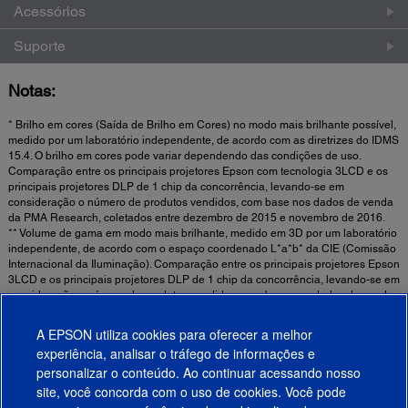
Acessórios
Suporte
Notas:
* Brilho em cores (Saída de Brilho em Cores) no modo mais brilhante possível,
medido por um laboratório independente, de acordo com as diretrizes do IDMS
15.4. O brilho em cores pode variar dependendo das condições de uso.
Comparação entre os principais projetores Epson com tecnologia 3LCD e os
principais projetores DLP de 1 chip da concorrência, levando-se em
consideração o número de produtos vendidos, com base nos dados de venda
da PMA Research, coletados entre dezembro de 2015 e novembro de 2016.
** Volume de gama em modo mais brilhante, medido em 3D por um laboratório
independente, de acordo com o espaço coordenado L*a*b* da CIE (Comissão
Internacional da Iluminação). Comparação entre os principais projetores Epson
3LCD e os principais projetores DLP de 1 chip da concorrência, levando-se em
consideração o número de produtos vendidos, com base nos dados de venda
da PMA Reseach, coletados entre dezembro de 2015 e novembro de 2016.
A EPSON utiliza cookies para oferecer a melhor
experiência, analisar o tráfego de informações e
Informações de Segurança Importantes Sobre Ambientes de Uso de Projetores
personalizar o conteúdo. Ao continuar acessando nosso
Fixos ►
site, você concorda com o uso de cookies. Você pode