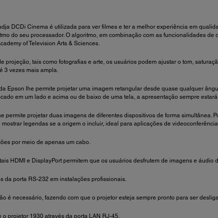
ja DCDi Cinema é utilizada para ver filmes e ter a melhor experiência em quali
tmo do seu processador. O algoritmo, em combinação com as funcionalidades de d
ademy of Television Arts & Sciences.
e projeção, tais como fotografias e arte, os usuários podem ajustar o tom, satura
té 3 vezes mais ampla.
da Epson lhe permite projetar uma imagem retangular desde quase qualquer ângul
olocado em um lado e acima ou de baixo de uma tela, a apresentação sempre estará
 permite projetar duas imagens de diferentes dispositivos de forma simultânea. P
mostrar legendas se a origem o incluir, ideal para aplicações de videoconferência
ções por meio de apenas um cabo.
ais HDMI e DisplayPort permitem que os usuários desfrutem de imagens e áudio 
s da porta RS-232 em instalações profissionais.
o é necessário, fazendo com que o projetor esteja sempre pronto para ser deslig
 o projetor 1930 através da porta LAN RJ-45.