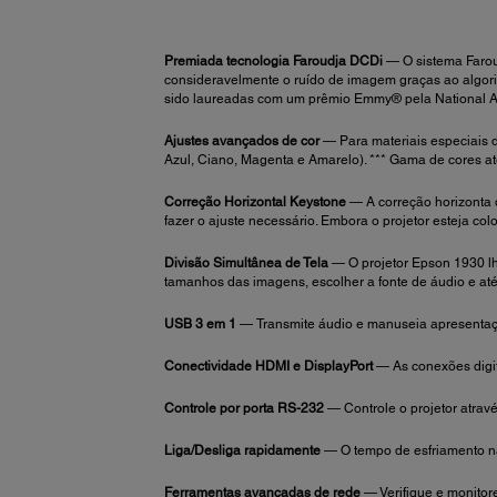
Premiada tecnologia Faroudja DCDi
— O sistema Faroud
consideravelmente o ruído de imagem graças ao algori
sido laureadas com um prêmio Emmy® pela National Ac
Ajustes avançados de cor
— Para materiais especiais d
Azul, Ciano, Magenta e Amarelo). *** Gama de cores a
Correção Horizontal Keystone
— A correção horizonta 
fazer o ajuste necessário. Embora o projetor esteja c
Divisão Simultânea de Tela
— O projetor Epson 1930 lhe
tamanhos das imagens, escolher a fonte de áudio e até 
USB 3 em 1
—
Transmite áudio e manuseia apresenta
Conectividade HDMI e DisplayPort
— As conexões digit
Controle por porta RS-232
— Controle o projetor atravé
Liga/Desliga rapidamente
— O tempo de esfriamento nã
Ferramentas avançadas de rede
— Verifique e monitore