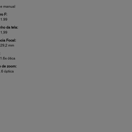
 e manual
o F:
 1.99
ho da tela:
 1,99
ncia Focal:
- 29,2 mm
:
 1.6x ótica
 de zoom:
1.6 óptica