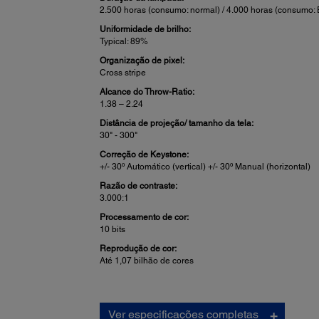
2.500 horas (consumo: normal) / 4.000 horas (consumo:
Uniformidade de brilho:
Typical: 89%
Organização de pixel:
Cross stripe
Alcance do Throw-Ratio:
1.38 – 2.24
Distância de projeção/ tamanho da tela:
30" - 300"
Correção de Keystone:
+/- 30º Automático (vertical) +/- 30º Manual (horizontal)
Razão de contraste:
3.000:1
Processamento de cor:
10 bits
Reprodução de cor:
Até 1,07 bilhão de cores
Vídeo:
Ver especificações completas