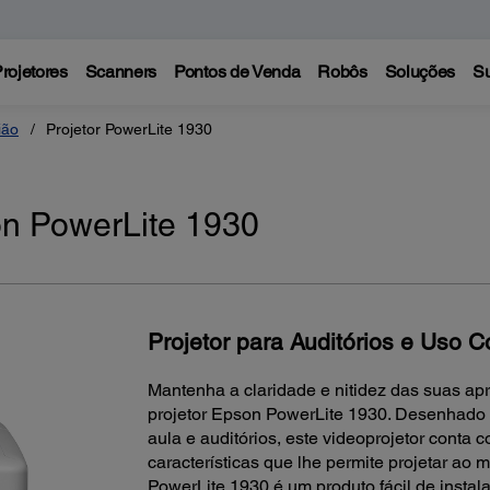
rojetores
Scanners
Pontos de Venda
Robôs
Soluções
Su
ião
Projetor PowerLite 1930
on PowerLite 1930
Projetor para Auditórios e Uso C
Mantenha a claridade e nitidez das suas ap
projetor Epson PowerLite 1930. Desenhado 
aula e auditórios, este videoprojetor cont
características que lhe permite projetar a
PowerLite 1930 é um produto fácil de insta