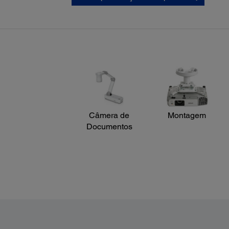
Processamento de vídeo:
NTSC/NTSC4.43/PAL/M-PAL/N-PAL/PAL60/SECAM
Padrões de vídeo:
480i/576i/480p/576p/720p/1080i/1080p
Câmera de
Montagem
Documentos
Dimensões do Projetor:
Dimensões incluindo os pés: