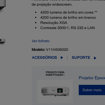
de projeção widescreen.
4200 lumens de brilho em cores **
4200 lumens de brilho em branco
Resolução XGA
Contraste 3000:1, RS 232 e LAN
Ver folheto
Modelo:
V11H506020
ACESSÓRIOS
SUPORTE
PRODUTO PARA
SUBSTITUIÇÃO :
Projetor Epso
Saber mais