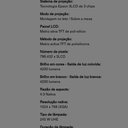
Sistema de projeção:
Tecnologia Epson 3LCD de 3 chips
Modo de projeção:
Montagem no teto / Sobre a mesa
Painel LCD:
Matriz ativa TFT de poli-silício
Método de projeção:
Matriz activa TFT de polisilicona
Número de pixels:
786,432 x 3LCD
Brilho em cores - Saída de luz colorida:
4200 lumens
Brilho em branco - Saída de luz branca:
4200 lumens
Razão de aspecto:
4:3 Nativa
Resolução nativa:
1024 x 768 (XGA)
Tipo de lâmpada:
245 W UHE
Duração da lâmpada: