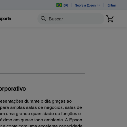
BR
Sobre a Epson
Entrar
porte
Buscar
orporativo
resentações durante o dia graças ao
para amplas salas de negócios, salas de
a com uma grande quantidade de funções e
o máximo em quase todo ambiente. A Epson
lar e conta com uma excelente capacidade