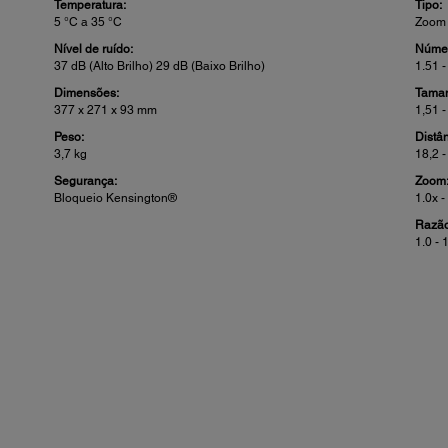
Temperatura:
Tipo:
5 °C a 35 °C
Zoom
Nível de ruído:
Númer
37 dB (Alto Brilho) 29 dB (Baixo Brilho)
1.51 -
Dimensões:
Taman
377 x 271 x 93 mm
1,51 -
Peso:
Distâ
3,7 kg
18,2 
Segurança:
Zoom
Bloqueio Kensington®
1.0x -
Razão
1.0 - 