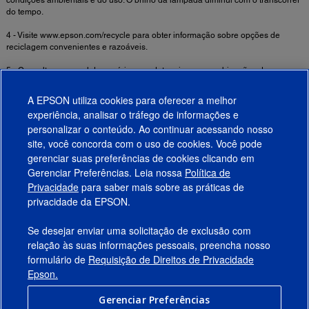
condições ambientais e do uso. O brilho da lâmpada diminui com o transcorrer
do tempo.
4 - Visite www.epson.com/recycle para obter informação sobre opções de
reciclagem convenientes e razoáveis.
5 - Consulta o manual do usuário para determinar as combinações de
entradas.
A EPSON utiliza cookies para oferecer a melhor
experiência, analisar o tráfego de informações e
Informações de Segurança Importantes Sobre Ambientes de Uso de Projetores
personalizar o conteúdo. Ao continuar acessando nosso
Fixos ►
site, você concorda com o uso de cookies. Você pode
gerenciar suas preferências de cookies clicando em
Gerenciar Preferências. Leia nossa
Política de
Produtos
Privacidade
para saber mais sobre as práticas de
privacidade da EPSON.
Suporte
Se desejar enviar uma solicitação de exclusão com
Links Sugeridos
relação às suas informações pessoais, preencha nosso
formulário de
Requisição de Direitos de Privacidade
Empresa
Epson.
Gerenciar Preferências
Conecte-se com a Epson