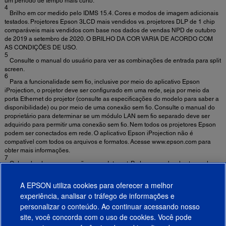
um período de tempo mais curto.
4
Brilho em cor medido pelo IDMS 15.4. Cores e modos de imagem adicionais
testados. Projetores Epson 3LCD mais vendidos vs. projetores DLP de 1 chip
comparáveis mais vendidos com base nos dados de vendas NPD de outubro
de 2019 a setembro de 2020. O BRILHO DA COR VARIA DE ACORDO COM
AS CONDIÇÕES DE USO.
5
Consulte o manual do usuário para ver as combinações de entrada para split
screen.
6
Para a funcionalidade sem fio, inclusive por meio do aplicativo Epson
iProjection, o projetor deve ser configurado em uma rede, seja por meio da
porta Ethernet do projetor (consulte as especificações do modelo para saber a
disponibilidade) ou por meio de uma conexão sem fio. Consulte o manual do
proprietário para determinar se um módulo LAN sem fio separado deve ser
adquirido para permitir uma conexão sem fio. Nem todos os projetores Epson
podem ser conectados em rede. O aplicativo Epson iProjection não é
compatível com todos os arquivos e formatos. Acesse www.epson.com para
obter mais informações.
7
O download requer conexão com a Internet. Podem ser cobradas taxas de
uso de dados.
8
A EPSON utiliza cookies para oferecer a melhor
Para opções de reciclagem convenientes e razoáveis, acesse
epson.com.br/environmental-pursuit
experiência, analisar o tráfego de informações e
personalizar o conteúdo. Ao continuar acessando nosso
site, você concorda com o uso de cookies. Você pode