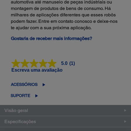
automotiva até manuseio de peças indústriais ou
montagem de produtos de bens de consumo. Há
milhares de aplicações diferentes que esses robôs
podem fazer. Entre em contato conosco e deixe-nos
te ajudar com a sua próxima aplicação.
Gostaria de receber mais informações?
5.0
(1)
5.0
de
Escreva uma avaliação
5
estrelas,
valor
ACESSÓRIOS
médio
de
SUPORTE
avaliação.
Read
a
Visão geral
Review.
Link
Especificações
abre
na