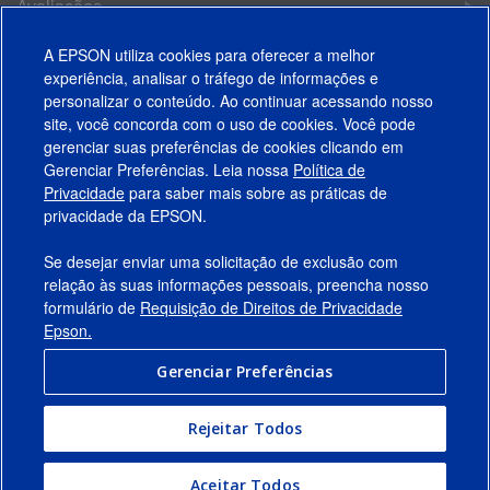
mesma
Avaliações
página.
Acessórios
A EPSON utiliza cookies para oferecer a melhor
experiência, analisar o tráfego de informações e
Suporte
personalizar o conteúdo. Ao continuar acessando nosso
site, você concorda com o uso de cookies. Você pode
gerenciar suas preferências de cookies clicando em
Gerenciar Preferências. Leia nossa
Política de
Produtos
Privacidade
para saber mais sobre as práticas de
privacidade da EPSON.
Suporte
Se desejar enviar uma solicitação de exclusão com
Links Sugeridos
relação às suas informações pessoais, preencha nosso
formulário de
Requisição de Direitos de Privacidade
Empresa
Epson.
Gerenciar Preferências
Conecte-se com a Epson
Rejeitar Todos
© 2026 Epson America, Inc.
Termos de Uso
Gerenciar Preferências
Aceitar Todos