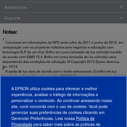
Acessórios
Suporte
Notas:
1
Com base em informações da NPD entre julho de 2011 e junho de 2012, em
comparação com os projetores voltados para negócios e educação com
tecnologia DLP de um chip. Brilho em cores (emissão de luz colorida) medido
de acordo com IDMS 15.4. Brilho em cores (emissão de luz colorida) varia
dependendo das condições de utilização. © Copyright 2013 Epson America,
Inc. 10/13.
2
A saída de luz varia de acordo com o modo selecionado. O brilho em luz
branca é medido utilizando o padrão ISO 21118.
3
O tempo de vida útil da lâmpada pode variar dependendo do nível de
luminosidade selecionado, condição ambiente e uso. O brilho da projeção
A EPSON utiliza cookies para oferecer a melhor
decresce com o tempo de uso.
4
experiência, analisar o tráfego de informações e
Para visualização de conteúdo em modo 3D é necessário o uso de óculos
personalizar o conteúdo. Ao continuar acessando nosso
RF 3D Epson ou modelos compatíveis. O acessório é vendido separadamente.
site, você concorda com o uso de cookies. Você pode
gerenciar suas preferências de cookies clicando em
Gerenciar Preferências. Leia nossa
Política de
Produtos
Privacidade
para saber mais sobre as práticas de