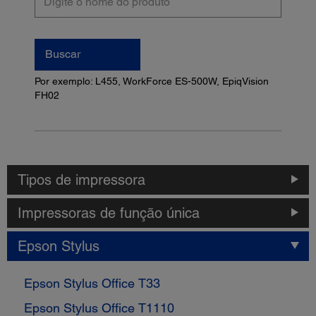
o
nome
do
Buscar
produto
Por exemplo: L455, WorkForce ES-500W, EpiqVision
FH02
Tipos de impressora
Impressoras de função única
Epson Stylus
Epson Stylus Office T33
Epson Stylus Office T1110