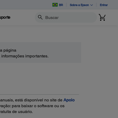
BR
Sobre a Epson
Entrar
porte
Buscar
 a página
 informações importantes.
anuais, está disponível no site de
Apoio
vação: para baixar o software ou os
tuita de usuário.