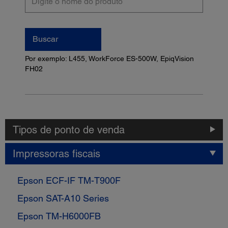
o
nome
do
Buscar
produto
Por exemplo: L455, WorkForce ES-500W, EpiqVision
FH02
Tipos de ponto de venda
Impressoras fiscais
Epson ECF-IF TM-T900F
Epson SAT-A10 Series
Epson TM-H6000FB