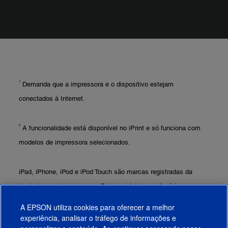
1
Demanda que a impressora e o dispositivo estejam
conectados à Internet.
2
A funcionalidade está disponível no iPrint e só funciona com
modelos de impressora selecionados.
iPad, iPhone, iPod e iPod Touch são marcas registradas da
Apple Inc., registradas nos Estados Unidos da América e em
outros países. Os logos AirPrint são marcas registradas da
A EPSON utiliza cookies para oferecer a melhor
Apple Inc.
experiência, analisar o tráfego de informações e