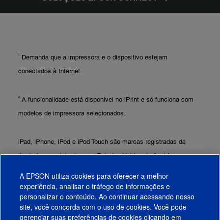
1
Demanda que a impressora e o dispositivo estejam
conectados à Internet.
2
A funcionalidade está disponível no iPrint e só funciona com
modelos de impressora selecionados.
iPad, iPhone, iPod e iPod Touch são marcas registradas da
Apple Inc., registradas nos Estados Unidos da América e em
outros países. Os logos AirPrint são marcas registradas da
A EPSON utiliza cookies para oferecer a melhor
Apple Inc.
experiência, analisar o tráfego de informações e
personalizar o conteúdo. Ao continuar acessando nosso
site, você concorda com o uso de cookies. Você pode
gerenciar suas preferências de cookies clicando em