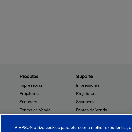
Produtos
Suporte
Impressoras
Impressoras
Projetores
Projetores
Scanners
Scanners
Pontos de Venda
Pontos de Venda
Robôs
Robôs
Microdispositivos
Outros Produtos
A EPSON utiliza cookies para oferecer a melhor experiência, a