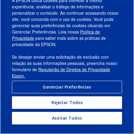
A EPSON utiliza cookies para oferecer a melhor
experiência, analisar o tráfego de informações e
personalizar o conteúdo. Ao continuar acessando nosso
site, você concorda com o uso de cookies. Você pode
gerenciar suas preferências de cookies clicando em
Gerenciar Preferências. Leia nossa
Política de
Produtos
Privacidade
para saber mais sobre as práticas de
privacidade da EPSON.
Suporte
Se desejar enviar uma solicitação de exclusão com
Links Sugeridos
relação às suas informações pessoais, preencha nosso
formulário de
Requisição de Direitos de Privacidade
Empresa
Epson.
Gerenciar Preferências
Conecte-se com a Epson
Rejeitar Todos
© 2026 Epson America, Inc.
Termos de Uso
Gerenciar Preferências
Aceitar Todos
Política de Privacidade
Privacidade de Dados