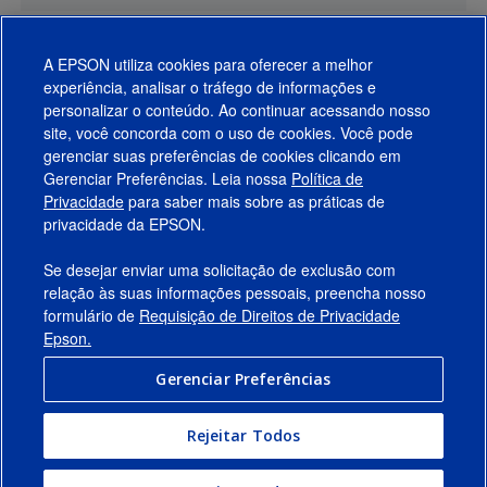
A EPSON utiliza cookies para oferecer a melhor
experiência, analisar o tráfego de informações e
personalizar o conteúdo. Ao continuar acessando nosso
site, você concorda com o uso de cookies. Você pode
gerenciar suas preferências de cookies clicando em
Gerenciar Preferências. Leia nossa
Política de
Produtos
Privacidade
para saber mais sobre as práticas de
privacidade da EPSON.
Suporte
Se desejar enviar uma solicitação de exclusão com
Links Sugeridos
relação às suas informações pessoais, preencha nosso
formulário de
Requisição de Direitos de Privacidade
Empresa
Epson.
Gerenciar Preferências
Conecte-se com a Epson
Rejeitar Todos
© 2026 Epson America, Inc.
Termos de Uso
Gerenciar Preferências