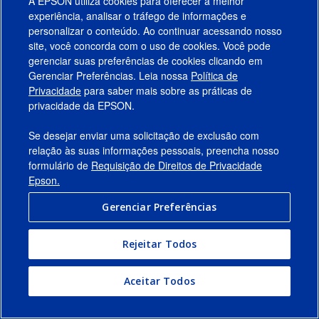
A EPSON utiliza cookies para oferecer a melhor
experiência, analisar o tráfego de informações e
personalizar o conteúdo. Ao continuar acessando nosso
site, você concorda com o uso de cookies. Você pode
gerenciar suas preferências de cookies clicando em
Gerenciar Preferências. Leia nossa
Política de
Produtos
Privacidade
para saber mais sobre as práticas de
privacidade da EPSON.
Suporte
Se desejar enviar uma solicitação de exclusão com
Links Sugeridos
relação às suas informações pessoais, preencha nosso
formulário de
Requisição de Direitos de Privacidade
Empresa
Epson.
Gerenciar Preferências
Conecte-se com a Epson
Rejeitar Todos
© 2026 Epson America, Inc.
Termos de Uso
Gerenciar Preferências
Aceitar Todos
Política de Privacidade
Privacidade de Dados