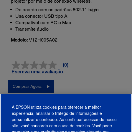
projetor por meio de conexão wireless.
De acordo com os padrões 802.11 b/g/n
Usa conector USB tipo A
Compatível com PC e Mac
Transmíte áudio
Modelo:
V12H005A02
(0)
Sem
valor
Escreva uma avaliação
classificatório
Link
abre
Comprar Agora
na
mesma
página.
Avaliações
A EPSON utiliza cookies para oferecer a melhor
experiência, analisar o tráfego de informações e
Funciona Com
personalizar o conteúdo. Ao continuar acessando nosso
site, você concorda com o uso de cookies. Você pode
gerenciar suas preferências de cookies clicando em