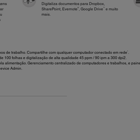
gens
Digitaliza documentos para Dropbox,
®
™
iar
SharePoint, Evernote
, Google Drive
e muito
ou
mais.
s
1
grupos de trabalho. Compartilhe com qualquer computador conectado em rede
.
e 100 folhas e digitalização de alta qualidade 45 ppm / 90 ipm a 300 dpi2.
la alimentação. Gerenciamento centralizado de computadores e trabalhos, e painel
evice Admin.