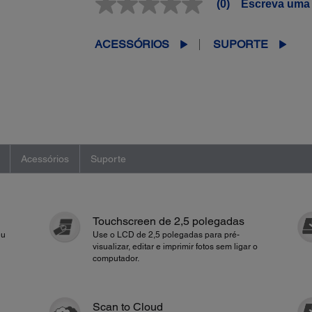
(0)
Escreva uma 
Sem
valor
classificatório
Link
ACESSÓRIOS
SUPORTE
abre
na
mesma
página.
Acessórios
Suporte
Touchscreen de 2,5 polegadas
eu
Use o LCD de 2,5 polegadas para pré-
visualizar, editar e imprimir fotos sem ligar o
computador.
Scan to Cloud