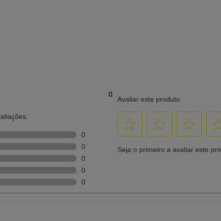
Conectividade padrão:
Softwa
USB 3.0 de alta velocidade, Ethernet (RJ-45, 1000BASE-
Epson
anho
T/10BASE-T/100BASE-TX), USB 2.0 (Host para a autenticação
Ciclo 
nica
requerida)
Até 5
vo de
pelo