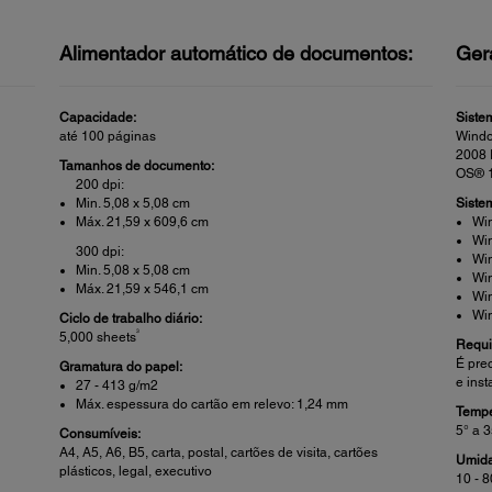
Alimentador automático de documentos:
Ger
Capacidade:
Siste
até 100 páginas
Windo
2008 
Tamanhos de documento:
OS® 1
200 dpi:
Min. 5,08 x 5,08 cm
Siste
Máx. 21,59 x 609,6 cm
Wi
Wi
300 dpi:
Wi
Min. 5,08 x 5,08 cm
Wi
Máx. 21,59 x 546,1 cm
Wi
Wi
Ciclo de trabalho diário:
3
5,000 sheets
Requi
É pre
Gramatura do papel:
e inst
27 - 413 g/m2
Máx. espessura do cartão em relevo: 1,24 mm
Tempe
5° a 
Consumíveis:
A4, A5, A6, B5, carta, postal, cartões de visita, cartões
Umid
plásticos, legal, executivo
10 - 