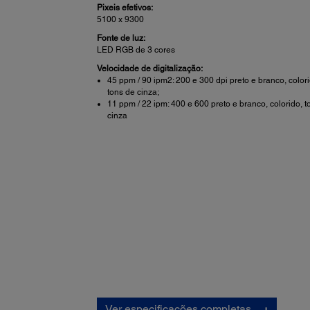
Pixeis efetivos:
5100 x 9300
Fonte de luz:
LED RGB de 3 cores
Velocidade de digitalização:
45 ppm / 90 ipm2: 200 e 300 dpi preto e branco, colori
tons de cinza;
11 ppm / 22 ipm: 400 e 600 preto e branco, colorido, t
cinza
Características de digitalização:
Ver especificações completas