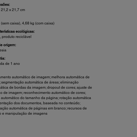
sões:
x 21,2 x 21,7 cm
 (sem caixa), 4,68 kg (com caixa)
erísticas ecológicas:
 produto reciclável
de origem:
esia
tia:
ada de 1 ano
:
amento automático de imagem; melhora automática de
s; segmentação automática de áreas; eliminação
ática de bordas da imagem; dropout de cores; ajuste de
ão de imagem; reconhecimento automático de cores;
e automático do tamanho da página; rotação automática
ientação dos documentos, baseada no conteúdo;
nação automática de páginas em branco; recursos de
o e manipulação de imagens
alhes do Scanner: