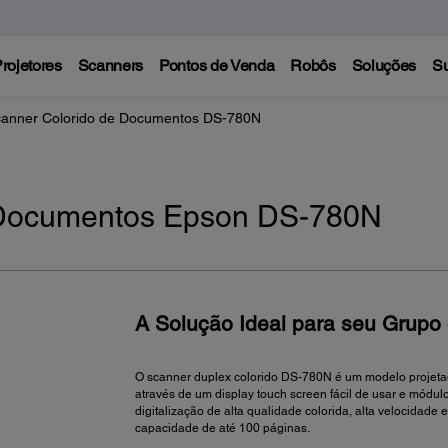
rojetores
Scanners
Pontos de Venda
Robôs
Soluções
Su
anner Colorido de Documentos DS-780N
 Documentos Epson DS-780N
A Solução Ideal para seu Grupo 
O scanner duplex colorido DS-780N é um modelo projetad
através de um display touch screen fácil de usar e módul
digitalização de alta qualidade colorida, alta velocida
capacidade de até 100 páginas.