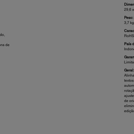
Dimen
29,6 
Peso:
3,7 kg
Caract
do,
RoHS,
País 
ons de
Indon
Garan
Limit
Geral
Alinh
texto
autom
rotaç
ajust
de or
elimi
ediçã
Conectividade:
Det