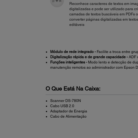
Reconhece caracteres de textos em ima
digitalizadas e pode ser utilizado para cr
camadas de textos buscáveis em PDFs 
converter páginas digitalizadas em texto
editáveis
Módulo de rede integrado -
Facilite a troca entre 
Digitalização rápida e de grande capacidade -
ADF d
Funções inteligentes -
Modo lento e detecção de dup
manutenção remotos ao administrador com Epson D
O Que Está Na Caixa:
Scanner DS-780N
Cabo USB 2.0
Adaptador de Energia
Cabo de Alimentação