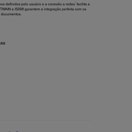
1
lhos definidos pelo usuário e a conexão a redes
facilita a
s TWAIN e ISIS® garantem a integração perfeita com os
e documentos.
nas