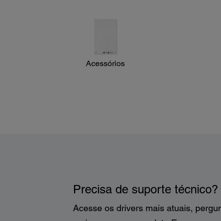
Consumo de energia:
Em operação: 17 W
Modo de espera: 8.8 W
Em suspensão: 1.3 W
Desligado: 0.1 W
Voltagem de saída do adaptador AC:
24 V DC
Acessórios
Precisa de suporte técnico?
Acesse os drivers mais atuais, pergu