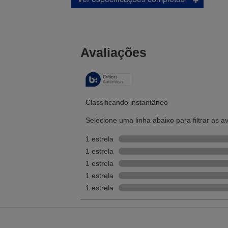
Outros:
Digitalização de cartões plásticos (incluindo cartões em
relevo), cartões de visita, documentos dobrados de tam
grande com folha portadora opcional, detecção ultrassô
de alimentação dupla, conectividade USB para dispositi
autenticação, bloqueio de segurança da unidade (tipo
Kensington).
Painel de Display:
Painel touch de fácil acesso a até 30 trabalhos denidos 
usuário
Energia:
Voltagem:
AC 100 - 240 V
Voltagem nominal:
AC 100 - 240 V
Frequência nominal:
50 – 60 Hz
Corrente nominal:
1.2 A