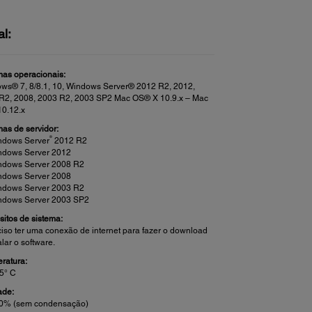
al:
mas operacionais:
ws® 7, 8/8.1, 10, Windows Server® 2012 R2, 2012,
R2, 2008, 2003 R2, 2003 SP2 Mac OS® X 10.9.x – Mac
0.12.x
mas de servidor:
®
ndows Server
2012 R2
ndows Server 2012
ndows Server 2008 R2
ndows Server 2008
ndows Server 2003 R2
ndows Server 2003 SP2
sitos de sistema:
ciso ter uma conexão de internet para fazer o download
alar o software.
ratura:
35° C
ade:
80% (sem condensação)