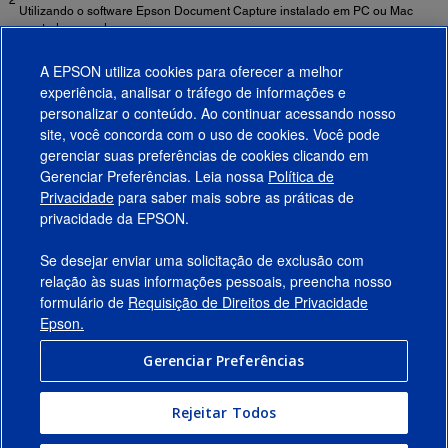
Utilizando o software Epson Document Capture instalado em PC ou Mac
conectado em rede.
3
O ciclo de trabalho é o número máximo recomendado de páginas
A EPSON utiliza cookies para oferecer a melhor
digitalizadas por dia. Para obter os melhores resultados, use nesse ou em
experiência, analisar o tráfego de informações e
menor ciclo. Cálculos baseados na velocidade de digitalização de 45 ppm e
personalizar o conteúdo. Ao continuar acessando nosso
levando em conta um uso normal durante o dia.
site, você concorda com o uso de cookies. Você pode
gerenciar suas preferências de cookies clicando em
Gerenciar Preferências. Leia nossa
Política de
Produtos
Privacidade
para saber mais sobre as práticas de
privacidade da EPSON.
Suporte
Se desejar enviar uma solicitação de exclusão com
Links Sugeridos
relação às suas informações pessoais, preencha nosso
formulário de
Requisição de Direitos de Privacidade
Empresa
Epson.
Gerenciar Preferências
Conecte-se com a Epson
Rejeitar Todos