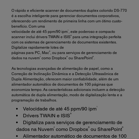
O rápido e eficiente scanner de documentos duplex colorido DS-770
é a escolha inteligente para gerenciar documentos corporativos,
oferecendo um rendimento de primeira linha com um ótimo custo-
benefício. Com uma
1
velocidade de até 45 ppm/90 ipm
, este poderoso e compacto
®
scanner inclui drivers TWAIN e ISIS
para uma integração perfeita
com os sistemas de gerenciamento de documentos existentes.
Digitalize rapidamente lotes de
®
páginas para PC, Mac
, ou para serviços de gerenciamento de
2
®
®
dados na nuvem
como Dropbox
ou SharePoint
.
As tecnologias avançadas de alimentação de papel, como a
Correção de Inclinação Dinâmica e a Detecção Ultrassônica de
Dupla Alimentação, oferecem maior confiabilidade, além de um
alimentador automático de documentos de 100 páginas que
economiza tempo. As características adicionais incluem a detecção
automática de dupla alimentação, modo de digitalização lenta e a
programação de trabalhos.
1
Velocidade de até 45 ppm/90 ipm
®
Drivers TWAIN e ISIS
Digitaliza para serviços de gerenciamento de
2
®
®
dados na Nuvem
como Dropbox
ou SharePoint
Alimentador automático de documentos de 100