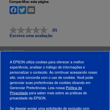
Compartilhar esta página
Facebook
Twitter
Email
(0)
Sem
valor
Escreva uma avaliação
classificatório
Link
abre
Visão geral
na
mesma
página.
Avaliações
A EPSON utiliza cookies para oferecer a melhor
experiência, analisar o tráfego de informações e
Funciona Com
personalizar o conteúdo. Ao continuar acessando nosso
site, você concorda com o uso de cookies. Você pode
gerenciar suas preferências de cookies clicando em
Gerenciar Preferências. Leia nossa
Política de
Produtos
Privacidade
para saber mais sobre as práticas de
privacidade da EPSON.
Suporte
Se desejar enviar uma solicitação de exclusão com
Links Sugeridos