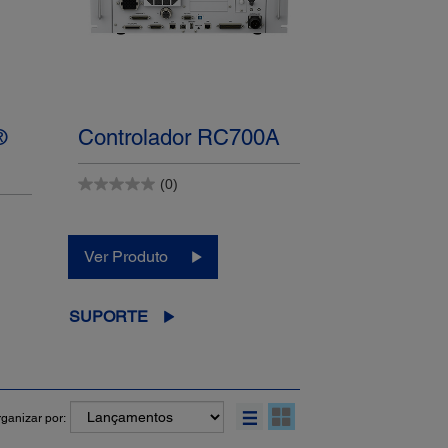
®
Controlador RC700A
(0)
Ver Produto
SUPORTE
ganizar por: