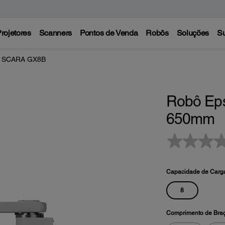
rojetores
Scanners
Pontos de Venda
Robôs
Soluções
Su
® SCARA GX8B
Robô Ep
650mm
Sem
valor
classificatório
Link
Capacidade de Carg
abre
na
8
mesma
página.
Comprimento de Braç