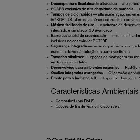
Desempenho e flexibilidade ultra-altos
— alta produt
SCARA exclusivo de alta densidade de potência
— d
Tempos de ciclo rápidos
— alta aceleração, movimen
GYROPLUS, além de ausência de zumbido ou ultr
Máxima facilidade de uso
— o software de desenvolv
integrado e simulador 3D avançado
Baixo custo total de propriedade
— inclui codificado
incluídos no controlador RC700E
Segurança integrada
— recursos padrão e avançado
máquina devido à redução de barreiras físicas
Tamanho otimizado
— opções de montagem em mesa, 
em todos os modelos
Desenvolvido para ambientes exigentes
— Padrão, s
Opções integradas avançadas
— Orientação de visão
Pronto para a Indústria 4.0
— Disponibilidade do OPC
Características Ambientais
Compatível com RoHS
1
Opções de fim de vida útil disponíveis