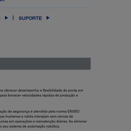
S
SUPORTE
ara oferecer desempenho e flexibilidade de ponta em
para fornecer velocidades rápidas de produção e
cação de segurança é atendido pela norma EN/ISO
 que humanos e robôs interajam sem cercas de
uinas em operações e manutenção diárias. Ao eliminar
do seu sistema de automação robótica.