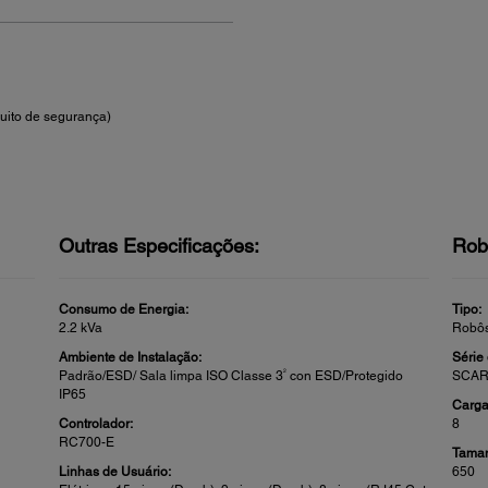
cuito de segurança)
Outras Especificações:
Rob
Consumo de Energia:
Tipo:
2.2 kVa
Robô
Ambiente de Instalação:
Série
2
Padrão/ESD/ Sala limpa ISO Classe 3
con ESD/Protegido
SCAR
IP65
Carga
Controlador:
8
RC700-E
Taman
Linhas de Usuário:
650