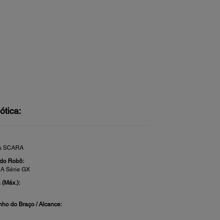
ótica:
s SCARA
 do Robô:
A Série GX
 (Máx.):
ho do Braço / Alcance: