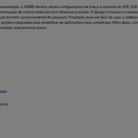
automação, o GX8B oferece várias configurações de braço e alcance de 450, 550 o
e manuseio de outros materiais com altíssima precisão. O design inovador e compac
 um formato convenientemente pequeno. Projetado para ser fácil de usar, o soft
opções integradas para simplificar as aplicações mais complexas. Além disso, com
opriedade notavelmente baixo.
ões
ações
e