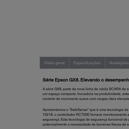
Visão geral
Especificações
Avaliações
Série Epson GX8. Elevando o desempen
A série GX8, parte da nova linha de robôs SCARA de al
um espaço compacto. Inovadora na produtividade, est
controle de movimento suave com cargas úteis elevada
Apresentamos o “SafeSense” que é uma tecnologia de 
10218, o controlador RC700E fornece monitoramento s
segurança. Esta tecnologia de segurança funcional de
potencialmente a necessidade de barreiras físicas de 