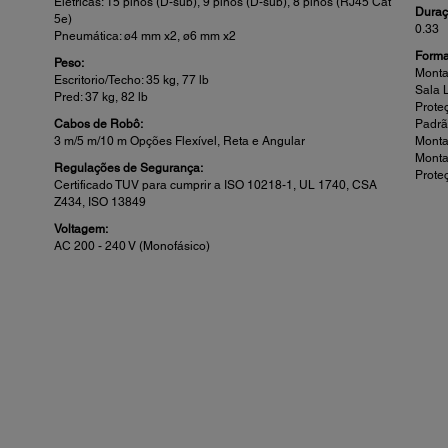
Elétricas: 15 pinos (D-sub), 9 pinos (D-sub), 8 pinos (RJ45 Cat
Duraç
5e)
0.33
Pneumática: ø4 mm x2, ø6 mm x2
Forma
Peso:
Monta
Escritorio/Techo: 35 kg, 77 lb
Sala 
Pred: 37 kg, 82 lb
Prote
Cabos de Robô:
Padr
3 m/5 m/10 m Opções Flexível, Reta e Angular
Mont
Mont
Regulações de Segurança:
Prote
Certificado TUV para cumprir a ISO 10218-1, UL 1740, CSA
Z434, ISO 13849
Voltagem:
AC 200 - 240 V (Monofásico)