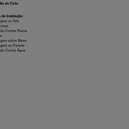
ão do Ciclo:
 de Instalação:
gem no Teto
Limpa
ção Contra Poeira
ão
agem sobre Mesa
agem na Parede
ção Contra Água