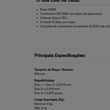
O Que Está Na Caixa:
Robô GX8B
Controlador RC700E com placa de segurança
Software Epson RC+
Unidade E-Stop com cabo
Conjunto de conectores (conectores de E/S e de cir
Principais Especificações:
Tamanho do Braço / Alcance:
650 mm
Repetibilidade:
Eixo 1 + Eixo 2: ± 0,015 mm
Eixo 3: ± 0,010 mm
Eixo 4: ± 0,005 graus
Carga Suportada (Kg):
Nominal: 4 kg
Máx: 8 kg