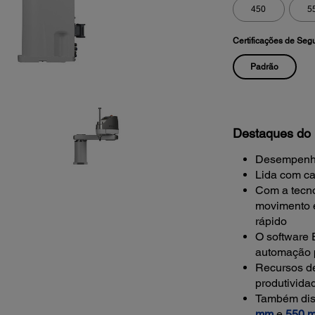
450
5
Certificações de Seg
Padrão
Destaques do 
Desempenho 
Lida com c
Com a tecn
movimento é
rápido
O software 
automação 
Recursos d
produtivida
Também dis
mm
e
550 