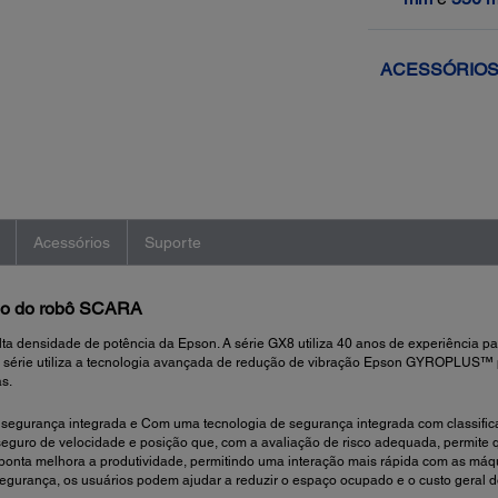
ACESSÓRIO
Acessórios
Suporte
ho do robô SCARA
ta densidade de potência da Epson. A série GX8 utiliza 40 anos de experiência p
a série utiliza a tecnologia avançada de redução de vibração Epson GYROPLUS™ 
s.
segurança integrada e Com uma tecnologia de segurança integrada com classifi
eguro de velocidade e posição que, com a avaliação de risco adequada, permite
 ponta melhora a produtividade, permitindo uma interação mais rápida com as máq
segurança, os usuários podem ajudar a reduzir o espaço ocupado e o custo geral 