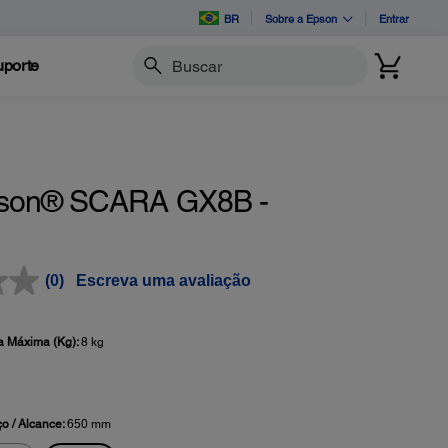
BR
Sobre a Epson
Entrar
porte
Buscar
son® SCARA GX8B -
(0)
Escreva uma avaliação
a Máxima (Kg):
8 kg
o / Alcance:
650 mm