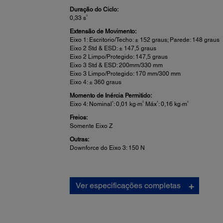
Duração do Ciclo:
3
0,33 s
Extensão de Movimento:
Eixo 1: Escritorio/Techo: ± 152 graus; Parede: 148 graus
Eixo 2 Std & ESD: ± 147,5 graus
Eixo 2 Limpo/Protegido: 147,5 graus
Eixo 3 Std & ESD: 200mm/330 mm
Eixo 3 Limpo/Protegido: 170 mm/300 mm
Eixo 4: ± 360 graus
Momento de Inércia Permitido:
4
2
4
2
Eixo 4: Nominal
: 0,01 kg·m
Máx
: 0,16 kg·m
Freios:
Somente Eixo Z
Outras:
Downforce do Eixo 3: 150 N
Ver especificações completas