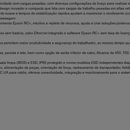
ividade com cargas pesadas, com diversas configurações de braço para realizar a
esign inovador e compacto que lida com cargas de trabalho pesadas em altas v
to suave e tempos de estabilização rápidos ajudam a maximizar o rendimento co
apassagem
imento Epson RC+, intuitivo e repleto de recursos, ajuda a criar soluções podero
res sem bateria, cabo Ethernet integrado e software Epson RC+ sem taxa de licenç
s permitem maior produtividade e segurança do trabalhador, ao mesmo tempo qu
parede e teto, bem como opção de saída inferior de cabo; Alcance de 450, 550 o
ala limpa (ISO3) e ESD, IP65 protegido e novos modelos ESD independentes disp
, alimentação de peças, orientação de força, rastreamento de transportador, fiel
 UA para robôs, oferece conectividade, integração e monitoramento para o siste