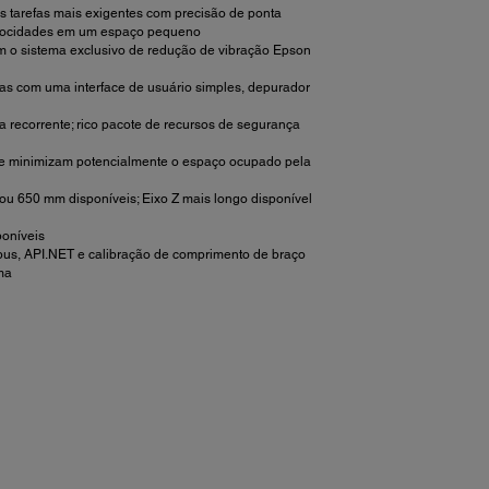
s tarefas mais exigentes com precisão de ponta
elocidades em um espaço pequeno
m o sistema exclusivo de redução de vibração Epson
sas com uma interface de usuário simples, depurador
a recorrente; rico pacote de recursos de segurança
e minimizam potencialmente o espaço ocupado pela
u 650 mm disponíveis; Eixo Z mais longo disponível
oníveis
dbus, API.NET e calibração de comprimento de braço
ma