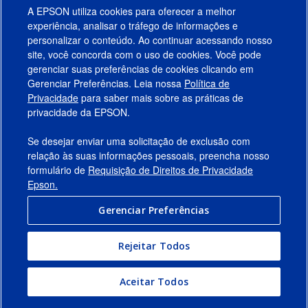
A EPSON utiliza cookies para oferecer a melhor
experiência, analisar o tráfego de informações e
personalizar o conteúdo. Ao continuar acessando nosso
site, você concorda com o uso de cookies. Você pode
gerenciar suas preferências de cookies clicando em
Gerenciar Preferências. Leia nossa
Política de
Produtos
Privacidade
para saber mais sobre as práticas de
privacidade da EPSON.
Suporte
Se desejar enviar uma solicitação de exclusão com
Links Sugeridos
relação às suas informações pessoais, preencha nosso
formulário de
Requisição de Direitos de Privacidade
Empresa
Epson.
Gerenciar Preferências
Conecte-se com a Epson
Rejeitar Todos
© 2026 Epson America, Inc.
Termos de Uso
Gerenciar Preferências
Aceitar Todos
Política de Privacidade
Privacidade de Dados