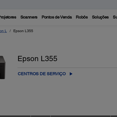
rojetores
Scanners
Pontos de Venda
Robôs
Soluções
Su
on L
Epson L355
Epson L355
CENTROS DE SERVIÇO
o